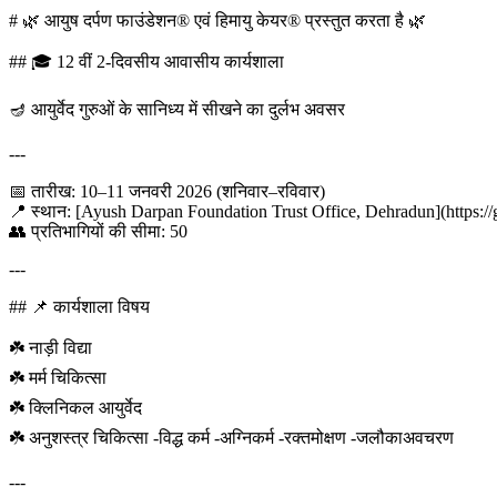
# 🌿 आयुष दर्पण फाउंडेशन® एवं हिमायु केयर® प्रस्तुत करता है 🌿
## 🎓 12 वीं 2-दिवसीय आवासीय कार्यशाला
🪔 आयुर्वेद गुरुओं के सानिध्य में सीखने का दुर्लभ अवसर
---
📅 तारीख: 10–11 जनवरी 2026 (शनिवार–रविवार)
📍 स्थान: [Ayush Darpan Foundation Trust Office, Dehradun](https://
👥 प्रतिभागियों की सीमा: 50
---
## 📌 कार्यशाला विषय
☘️ नाड़ी विद्या
☘️ मर्म चिकित्सा
☘️ क्लिनिकल आयुर्वेद
☘️ अनुशस्त्र चिकित्सा -विद्ध कर्म -अग्निकर्म -रक्तमोक्षण -जलौकाअवचरण
---