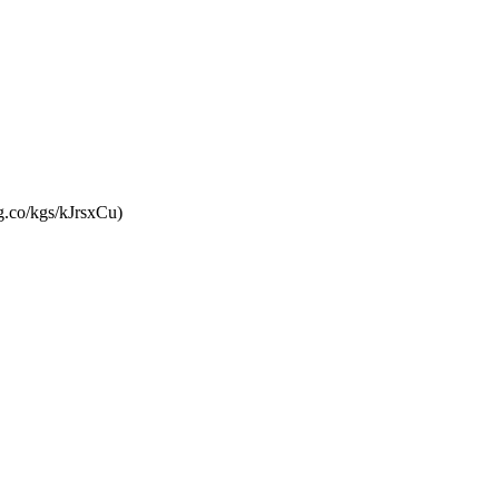
g.co/kgs/kJrsxCu)