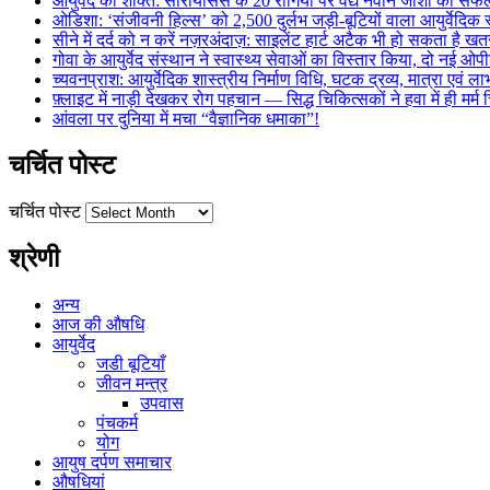
आयुर्वेद की शक्ति: सोरायसिस के 20 रोगियों पर वैद्य नवीन जोशी का स
ओडिशा: ‘संजीवनी हिल्स’ को 2,500 दुर्लभ जड़ी-बूटियों वाला आयुर्वेदिक स
सीने में दर्द को न करें नज़रअंदाज़: साइलेंट हार्ट अटैक भी हो सकता है 
गोवा के आयुर्वेद संस्थान ने स्वास्थ्य सेवाओं का विस्तार किया, दो नई ओपी
च्यवनप्राश: आयुर्वेदिक शास्त्रीय निर्माण विधि, घटक द्रव्य, मात्रा एवं 
फ़्लाइट में नाड़ी देखकर रोग पहचान — सिद्ध चिकित्सकों ने हवा में ही मर्
आंवला पर दुनिया में मचा “वैज्ञानिक धमाका”!
चर्चित पोस्ट
चर्चित पोस्ट
श्रेणी
अन्य
आज की औषधि
आयुर्वेद
जडी बूटियाँ
जीवन मन्त्र
उपवास
पंचकर्म
योग
आयुष दर्पण समाचार
औषधियां