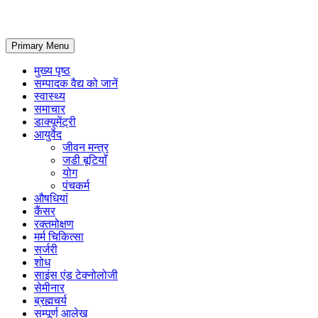
Primary Menu
मुख्य पृष्ठ
सम्पादक वैद्य को जानें
स्वास्थ्य
समाचार
डाक्यूमेंट्री
आयुर्वेद
जीवन मन्त्र
जडी बूटियाँ
योग
पंचकर्म
औषधियां
कैंसर
रक्तमोक्षण
मर्म चिकित्सा
सर्जरी
शोध
साइंस एंड टेक्नोलोजी
सेमीनार
ब्रह्मचर्य
सम्पूर्ण आलेख