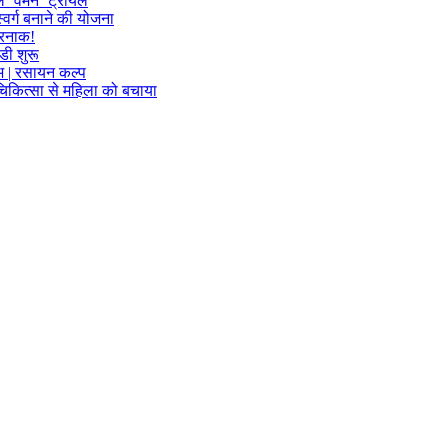
फल ‘वमन’ ट्रायल
्वर्ग बनाने की योजना
खतरनाक!
डी शुरू
लाभ | रसायन कल्प
म चिकित्सा से महिला को बचाया