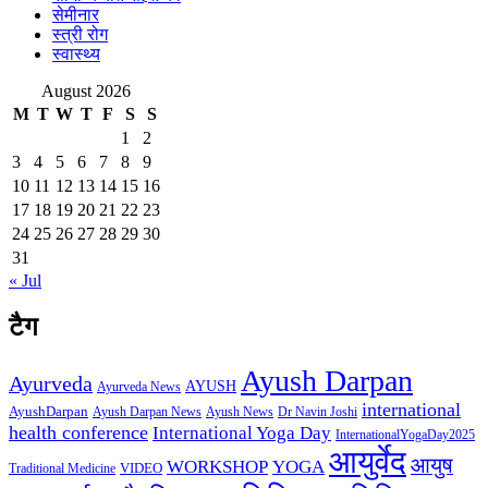
सेमीनार
स्त्री रोग
स्वास्थ्य
August 2026
M
T
W
T
F
S
S
1
2
3
4
5
6
7
8
9
10
11
12
13
14
15
16
17
18
19
20
21
22
23
24
25
26
27
28
29
30
31
« Jul
टैग
Ayush Darpan
Ayurveda
AYUSH
Ayurveda News
international
AyushDarpan
Ayush News
Ayush Darpan News
Dr Navin Joshi
health conference
International Yoga Day
InternationalYogaDay2025
आयुर्वेद
आयुष
WORKSHOP
YOGA
VIDEO
Traditional Medicine