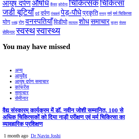
चिकित्सक
औषधि
चिकित्सा
आयुष दर्पण
कैंसर
कोरोना
जडी बूटियाँ
पेड़-पौधे
प्रकृति
दर्पण
मर्म
मर्म चिकित्सा
दर्द
पंचकर्म
मन्त्र
वनस्पतियाँ
शोध
समाचार
योग
विडीयो
रोग
सेक्स
व्यायाम
सूजन
रसोई
स्वस्थ
स्वास्थ्य
सेमिनार
You may have missed
अन्य
आयुर्वेद
आयुष दर्पण समाचार
कांफ्रेंस
समाचार
सेमीनार
वैद्य संस्कारम् कार्यक्रम में डॉ. नवीन जोशी सम्मानित, 100 से
अधिक चिकित्सकों को दिया नाड़ी परीक्षण एवं मर्म चिकित्सा का
व्यावहारिक प्रशिक्षण
1 month ago
Dr Navin Joshi