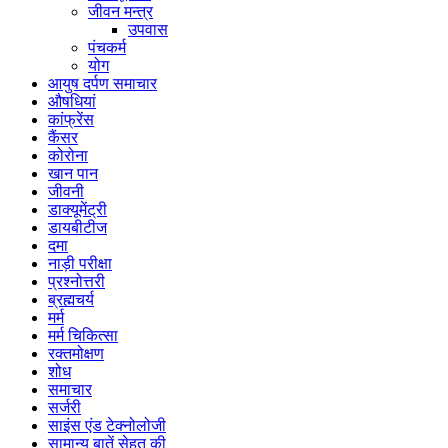
जीवन मन्त्र
उपवास
पंचकर्म
योग
आयुष दर्पण समाचार
औषधियां
कांफ्रेंस
कैंसर
कोरोना
खान पान
जीवनी
डाक्यूमेंट्री
डायबीटीज
दमा
नाड़ी परीक्षा
प्रश्नोत्तरी
ब्रह्मचर्य
मर्म
मर्म चिकित्सा
रक्तमोक्षण
शोध
समाचार
सर्जरी
साइंस एंड टेक्नोलोजी
सामान्य बातें सेहत की