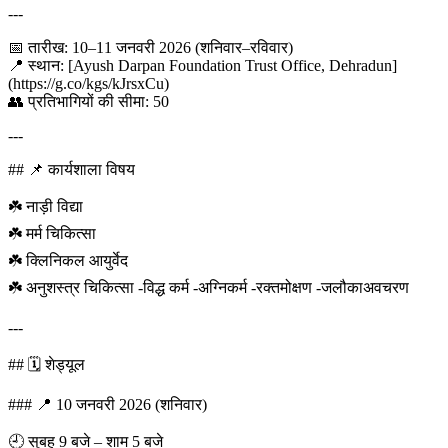
---
📅 तारीख: 10–11 जनवरी 2026 (शनिवार–रविवार)
📍 स्थान: [Ayush Darpan Foundation Trust Office, Dehradun]
(https://g.co/kgs/kJrsxCu)
👥 प्रतिभागियों की सीमा: 50
---
## 📌 कार्यशाला विषय
☘️ नाड़ी विद्या
☘️ मर्म चिकित्सा
☘️ क्लिनिकल आयुर्वेद
☘️ अनुशस्त्र चिकित्सा -विद्ध कर्म -अग्निकर्म -रक्तमोक्षण -जलौकाअवचरण
---
## 🗓️ शेड्यूल
### 📍 10 जनवरी 2026 (शनिवार)
🕘 सुबह 9 बजे – शाम 5 बजे