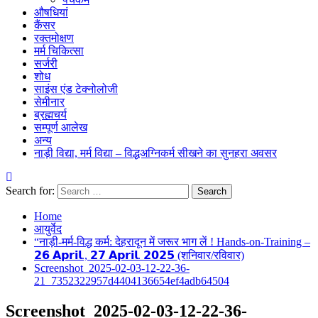
औषधियां
कैंसर
रक्तमोक्षण
मर्म चिकित्सा
सर्जरी
शोध
साइंस एंड टेक्नोलोजी
सेमीनार
ब्रह्मचर्य
सम्पूर्ण आलेख
अन्य
नाड़ी विद्या, मर्म विद्या – विद्धअग्निकर्म सीखने का सुनहरा अवसर
Search for:
Home
आयुर्वेद
“नाड़ी-मर्म-विद्ध कर्म: देहरादून में जरूर भाग लें ! Hands-on-Training –
𝟮𝟲 𝗔𝗽𝗿𝗶𝗹., 𝟮𝟳 𝗔𝗽𝗿𝗶𝗹. 𝟮𝟬𝟮𝟱 (शनिवार/रविवार)
Screenshot_2025-02-03-12-22-36-
21_7352322957d4404136654ef4adb64504
Screenshot_2025-02-03-12-22-36-