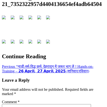
21_7352322957d4404136654ef4adb64504
Continue Reading
Previous
“नाड़ी-मर्म-विद्ध कर्म: देहरादून में जरूर भाग लें ! Hands-on-
Training – 𝟮𝟲 𝗔𝗽𝗿𝗶𝗹., 𝟮𝟳 𝗔𝗽𝗿𝗶𝗹. 𝟮𝟬𝟮𝟱 (शनिवार/रविवार)
Leave a Reply
Your email address will not be published.
Required fields are
marked
*
Comment
*