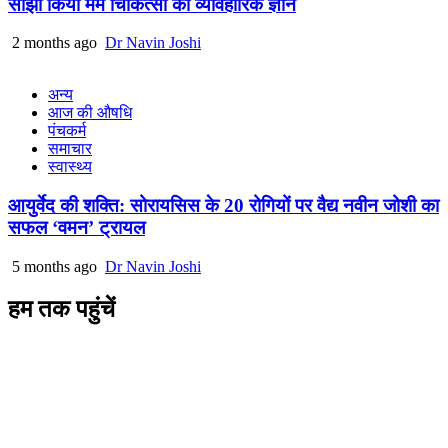
साझा किया मर्म चिकित्सा का व्यावहारिक ज्ञान
2 months ago
Dr Navin Joshi
अन्य
आज की औषधि
पंचकर्म
समाचार
स्वास्थ्य
आयुर्वेद की शक्ति: सोरायसिस के 20 रोगियों पर वैद्य नवीन जोशी का
सफल ‘वमन’ ट्रायल
5 months ago
Dr Navin Joshi
हम तक पहुंचें
L/4 C-block, Sarswati Vihar
Ajabpur Khurd,
Dehradun-248001
Uttarakhand, India
+91-9411137993