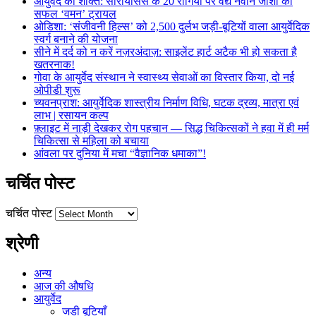
आयुर्वेद की शक्ति: सोरायसिस के 20 रोगियों पर वैद्य नवीन जोशी का
सफल ‘वमन’ ट्रायल
ओडिशा: ‘संजीवनी हिल्स’ को 2,500 दुर्लभ जड़ी-बूटियों वाला आयुर्वेदिक
स्वर्ग बनाने की योजना
सीने में दर्द को न करें नज़रअंदाज़: साइलेंट हार्ट अटैक भी हो सकता है
खतरनाक!
गोवा के आयुर्वेद संस्थान ने स्वास्थ्य सेवाओं का विस्तार किया, दो नई
ओपीडी शुरू
च्यवनप्राश: आयुर्वेदिक शास्त्रीय निर्माण विधि, घटक द्रव्य, मात्रा एवं
लाभ | रसायन कल्प
फ़्लाइट में नाड़ी देखकर रोग पहचान — सिद्ध चिकित्सकों ने हवा में ही मर्म
चिकित्सा से महिला को बचाया
आंवला पर दुनिया में मचा “वैज्ञानिक धमाका”!
चर्चित पोस्ट
चर्चित पोस्ट
श्रेणी
अन्य
आज की औषधि
आयुर्वेद
जडी बूटियाँ