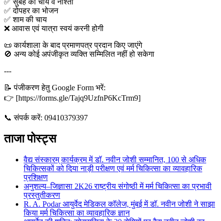
✅ सुबह की चाय व नाश्ता
✅ दोपहर का भोजन
✅ शाम की चाय
❌ आवास एवं यात्रा स्वयं करनी होगी
📜 कार्यशाला के बाद प्रमाणपत्र प्रदान किए जाएंगे
🚫 अन्य कोई अपंजीकृत व्यक्ति सम्मिलित नहीं हो सकेगा
---
📝 पंजीकरण हेतु Google Form भरें:
👉 [https://forms.gle/Tajq9UzfnP6KcTrm9]
📞 संपर्क करें: 09410379397
ताजा पोस्ट्स
वैद्य संस्कारम् कार्यक्रम में डॉ. नवीन जोशी सम्मानित, 100 से अधिक
चिकित्सकों को दिया नाड़ी परीक्षण एवं मर्म चिकित्सा का व्यावहारिक
प्रशिक्षण
अनुशल्य–जिज्ञासा 2K26 राष्ट्रीय संगोष्ठी में मर्म चिकित्सा का प्रभावी
प्रस्तुतीकरण
R. A. Podar आयुर्वेद मेडिकल कॉलेज, मुंबई में डॉ. नवीन जोशी ने साझा
किया मर्म चिकित्सा का व्यावहारिक ज्ञान