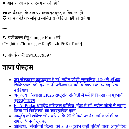
❌ आवास एवं यात्रा स्वयं करनी होगी
📜 कार्यशाला के बाद प्रमाणपत्र प्रदान किए जाएंगे
🚫 अन्य कोई अपंजीकृत व्यक्ति सम्मिलित नहीं हो सकेगा
---
📝 पंजीकरण हेतु Google Form भरें:
👉 [https://forms.gle/Tajq9UzfnP6KcTrm9]
📞 संपर्क करें: 09410379397
ताजा पोस्ट्स
वैद्य संस्कारम् कार्यक्रम में डॉ. नवीन जोशी सम्मानित, 100 से अधिक
चिकित्सकों को दिया नाड़ी परीक्षण एवं मर्म चिकित्सा का व्यावहारिक
प्रशिक्षण
अनुशल्य–जिज्ञासा 2K26 राष्ट्रीय संगोष्ठी में मर्म चिकित्सा का प्रभावी
प्रस्तुतीकरण
R. A. Podar आयुर्वेद मेडिकल कॉलेज, मुंबई में डॉ. नवीन जोशी ने साझा
किया मर्म चिकित्सा का व्यावहारिक ज्ञान
आयुर्वेद की शक्ति: सोरायसिस के 20 रोगियों पर वैद्य नवीन जोशी का
सफल ‘वमन’ ट्रायल
ओडिशा: ‘संजीवनी हिल्स’ को 2,500 दुर्लभ जड़ी-बूटियों वाला आयुर्वेदिक