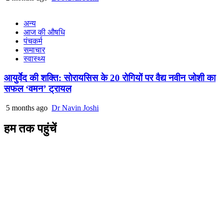
अन्य
आज की औषधि
पंचकर्म
समाचार
स्वास्थ्य
आयुर्वेद की शक्ति: सोरायसिस के 20 रोगियों पर वैद्य नवीन जोशी का
सफल ‘वमन’ ट्रायल
5 months ago
Dr Navin Joshi
हम तक पहुंचें
L/4 C-block, Sarswati Vihar
Ajabpur Khurd,
Dehradun-248001
Uttarakhand, India
+91-9411137993
ayushdarpan@gmail.com