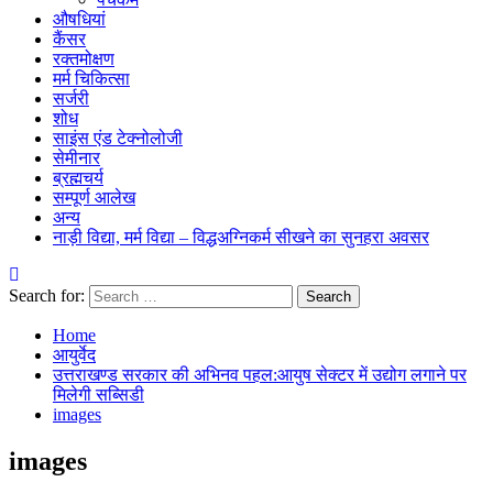
औषधियां
कैंसर
रक्तमोक्षण
मर्म चिकित्सा
सर्जरी
शोध
साइंस एंड टेक्नोलोजी
सेमीनार
ब्रह्मचर्य
सम्पूर्ण आलेख
अन्य
नाड़ी विद्या, मर्म विद्या – विद्धअग्निकर्म सीखने का सुनहरा अवसर
Search for:
Home
आयुर्वेद
उत्तराखण्ड सरकार की अभिनव पहल:आयुष सेक्टर में उद्योग लगाने पर
मिलेगी सब्सिडी
images
images