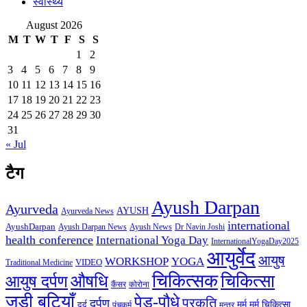
स्वास्थ्य
August 2026
M
T
W
T
F
S
S
1
2
3
4
5
6
7
8
9
10
11
12
13
14
15
16
17
18
19
20
21
22
23
24
25
26
27
28
29
30
31
« Jul
टैग
Ayush Darpan
Ayurveda
AYUSH
Ayurveda News
international
AyushDarpan
Ayush News
Ayush Darpan News
Dr Navin Joshi
health conference
International Yoga Day
InternationalYogaDay2025
आयुर्वेद
आयुष
WORKSHOP
YOGA
VIDEO
Traditional Medicine
चिकित्सक
औषधि
चिकित्सा
आयुष दर्पण
कैंसर
कोरोना
जडी बूटियाँ
पेड़-पौधे
प्रकृति
दर्पण
मर्म
मर्म चिकित्सा
दर्द
पंचकर्म
मन्त्र