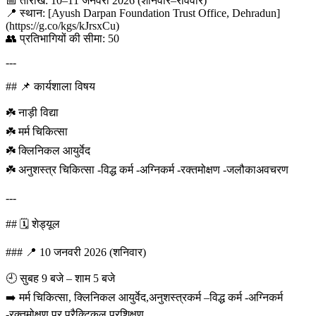
📅 तारीख: 10–11 जनवरी 2026 (शनिवार–रविवार)
📍 स्थान: [Ayush Darpan Foundation Trust Office, Dehradun]
(https://g.co/kgs/kJrsxCu)
👥 प्रतिभागियों की सीमा: 50
---
## 📌 कार्यशाला विषय
☘️ नाड़ी विद्या
☘️ मर्म चिकित्सा
☘️ क्लिनिकल आयुर्वेद
☘️ अनुशस्त्र चिकित्सा -विद्ध कर्म -अग्निकर्म -रक्तमोक्षण -जलौकाअवचरण
---
## 🗓️ शेड्यूल
### 📍 10 जनवरी 2026 (शनिवार)
🕘 सुबह 9 बजे – शाम 5 बजे
➡️ मर्म चिकित्सा, क्लिनिकल आयुर्वेद,अनुशस्त्रकर्म –विद्ध कर्म -अग्निकर्म
-रक्तमोक्षण पर प्रैक्टिकल प्रशिक्षण