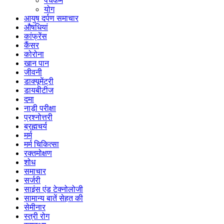
पंचकर्म
योग
आयुष दर्पण समाचार
औषधियां
कांफ्रेंस
कैंसर
कोरोना
खान पान
जीवनी
डाक्यूमेंट्री
डायबीटीज
दमा
नाड़ी परीक्षा
प्रश्नोत्तरी
ब्रह्मचर्य
मर्म
मर्म चिकित्सा
रक्तमोक्षण
शोध
समाचार
सर्जरी
साइंस एंड टेक्नोलोजी
सामान्य बातें सेहत की
सेमीनार
स्त्री रोग