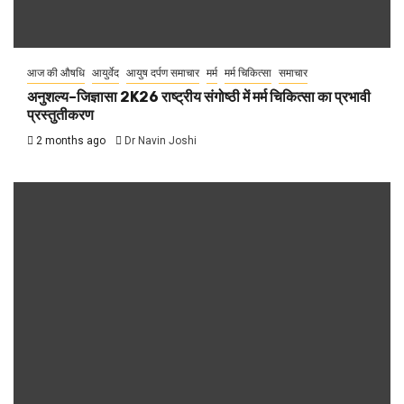
आज की औषधि
आयुर्वेद
आयुष दर्पण समाचार
मर्म
मर्म चिकित्सा
समाचार
अनुशल्य–जिज्ञासा 2K26 राष्ट्रीय संगोष्ठी में मर्म चिकित्सा का प्रभावी
प्रस्तुतीकरण
2 months ago
Dr Navin Joshi