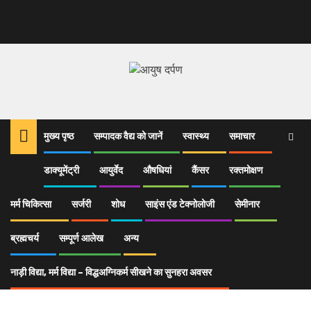
मुख्य पृष्ठ
सम्पादक वैद्य को जानें
स्वास्थ्य
समाचार
डाक्यूमेंट्री
आयुर्वेद
औषधियां
कैंसर
रक्तमोक्षण
Home
आयुर्वेद
जानें क्यूँ मनाते हैं हम धनतेरस !
images (3)
मर्म चिकित्सा
सर्जरी
शोध
साइंस एंड टेक्नोलोजी
सेमीनार
images (3)
ब्रह्मचर्य
सम्पूर्ण आलेख
अन्य
नाड़ी विद्या, मर्म विद्या – विद्धअग्निकर्म सीखने का सुनहरा अवसर