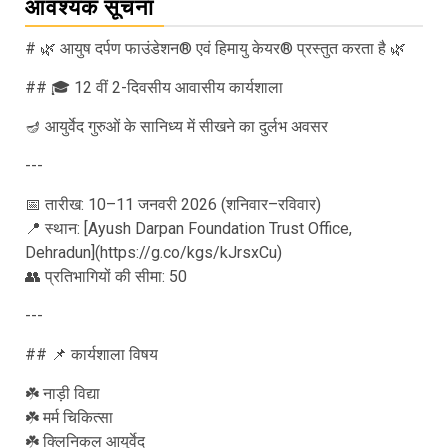
आवश्यक सूचना
# 🌿 आयुष दर्पण फाउंडेशन® एवं हिमायु केयर® प्रस्तुत करता है 🌿
## 🎓 12 वीं 2-दिवसीय आवासीय कार्यशाला
🪔 आयुर्वेद गुरुओं के सानिध्य में सीखने का दुर्लभ अवसर
---
📅 तारीख: 10–11 जनवरी 2026 (शनिवार–रविवार)
📍 स्थान: [Ayush Darpan Foundation Trust Office,
Dehradun](https://g.co/kgs/kJrsxCu)
👥 प्रतिभागियों की सीमा: 50
---
## 📌 कार्यशाला विषय
☘️ नाड़ी विद्या
☘️ मर्म चिकित्सा
☘️ क्लिनिकल आयुर्वेद