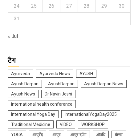
24
25
26
27
28
29
30
31
« Jul
टैग
Ayurveda
Ayurveda News
AYUSH
Ayush Darpan
AyushDarpan
Ayush Darpan News
Ayush News
Dr Navin Joshi
international health conference
International Yoga Day
InternationalYogaDay2025
Traditional Medicine
VIDEO
WORKSHOP
YOGA
आयुर्वेद
आयुष
आयुष दर्पण
औषधि
कैंसर