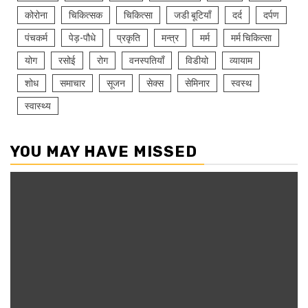
कोरोना
चिकित्सक
चिकित्सा
जडी बूटियाँ
दर्द
दर्पण
पंचकर्म
पेड़-पौधे
प्रकृति
मन्त्र
मर्म
मर्म चिकित्सा
योग
रसोई
रोग
वनस्पतियाँ
विडीयो
व्यायाम
शोध
समाचार
सूजन
सेक्स
सेमिनार
स्वस्थ
स्वास्थ्य
YOU MAY HAVE MISSED