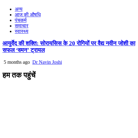
अन्य
आज की औषधि
पंचकर्म
समाचार
स्वास्थ्य
आयुर्वेद की शक्ति: सोरायसिस के 20 रोगियों पर वैद्य नवीन जोशी का
सफल ‘वमन’ ट्रायल
5 months ago
Dr Navin Joshi
हम तक पहुंचें
L/4 C-block, Sarswati Vihar
Ajabpur Khurd,
Dehradun-248001
Uttarakhand, India
+91-9411137993
ayushdarpan@gmail.com
www.ayushdarpan.com