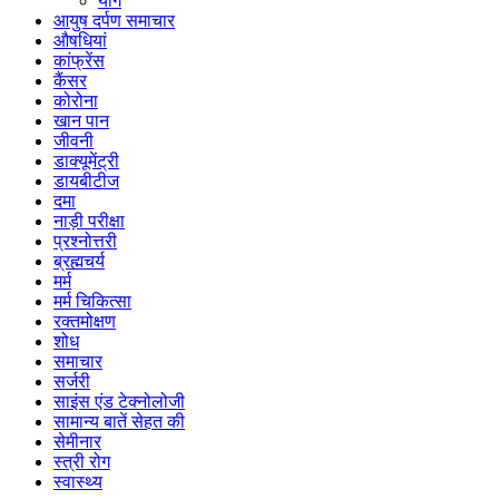
योग
आयुष दर्पण समाचार
औषधियां
कांफ्रेंस
कैंसर
कोरोना
खान पान
जीवनी
डाक्यूमेंट्री
डायबीटीज
दमा
नाड़ी परीक्षा
प्रश्नोत्तरी
ब्रह्मचर्य
मर्म
मर्म चिकित्सा
रक्तमोक्षण
शोध
समाचार
सर्जरी
साइंस एंड टेक्नोलोजी
सामान्य बातें सेहत की
सेमीनार
स्त्री रोग
स्वास्थ्य