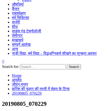
औषधियां
कैंसर
रक्तमोक्षण
मर्म चिकित्सा
सर्जरी
शोध
साइंस एंड टेक्नोलोजी
सेमीनार
ब्रह्मचर्य
सम्पूर्ण आलेख
अन्य
नाड़ी विद्या, मर्म विद्या – विद्धअग्निकर्म सीखने का सुनहरा अवसर
Search for:
Home
आयुर्वेद
जीवन मन्त्र
बारिश की फुहार की मस्ती में सेहत के टिप्स
20190805_070229
20190805_070229