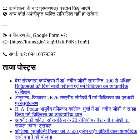
📜 कार्यशाला के बाद प्रमाणपत्र प्रदान किए जाएंगे
🚫 अन्य कोई अपंजीकृत व्यक्ति सम्मिलित नहीं हो सकेगा
---
📝 पंजीकरण हेतु Google Form भरें:
👉 [https://forms.gle/Tajq9UzfnP6KcTrm9]
📞 संपर्क करें: 09410379397
ताजा पोस्ट्स
वैद्य संस्कारम् कार्यक्रम में डॉ. नवीन जोशी सम्मानित, 100 से अधिक
चिकित्सकों को दिया नाड़ी परीक्षण एवं मर्म चिकित्सा का व्यावहारिक
प्रशिक्षण
अनुशल्य–जिज्ञासा 2K26 राष्ट्रीय संगोष्ठी में मर्म चिकित्सा का प्रभावी
प्रस्तुतीकरण
R. A. Podar आयुर्वेद मेडिकल कॉलेज, मुंबई में डॉ. नवीन जोशी ने साझा
किया मर्म चिकित्सा का व्यावहारिक ज्ञान
आयुर्वेद की शक्ति: सोरायसिस के 20 रोगियों पर वैद्य नवीन जोशी का
सफल ‘वमन’ ट्रायल
ओडिशा: ‘संजीवनी हिल्स’ को 2,500 दुर्लभ जड़ी-बूटियों वाला आयुर्वेदिक
स्वर्ग बनाने की योजना