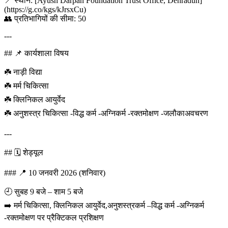
📍 स्थान: [Ayush Darpan Foundation Trust Office, Dehradun]
(https://g.co/kgs/kJrsxCu)
👥 प्रतिभागियों की सीमा: 50
---
## 📌 कार्यशाला विषय
☘️ नाड़ी विद्या
☘️ मर्म चिकित्सा
☘️ क्लिनिकल आयुर्वेद
☘️ अनुशस्त्र चिकित्सा -विद्ध कर्म -अग्निकर्म -रक्तमोक्षण -जलौकाअवचरण
---
## 🗓️ शेड्यूल
### 📍 10 जनवरी 2026 (शनिवार)
🕘 सुबह 9 बजे – शाम 5 बजे
➡️ मर्म चिकित्सा, क्लिनिकल आयुर्वेद,अनुशस्त्रकर्म –विद्ध कर्म -अग्निकर्म
-रक्तमोक्षण पर प्रैक्टिकल प्रशिक्षण