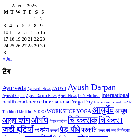
August 2026
M
T
W
T
F
S
S
1
2
3
4
5
6
7
8
9
10
11
12
13
14
15
16
17
18
19
20
21
22
23
24
25
26
27
28
29
30
31
« Jul
टैग
Ayush Darpan
Ayurveda
AYUSH
Ayurveda News
international
AyushDarpan
Ayush News
Ayush Darpan News
Dr Navin Joshi
health conference
International Yoga Day
InternationalYogaDay2025
आयुर्वेद
आयुष
WORKSHOP
YOGA
VIDEO
Traditional Medicine
चिकित्सक
औषधि
चिकित्सा
आयुष दर्पण
कैंसर
कोरोना
जडी बूटियाँ
पेड़-पौधे
प्रकृति
दर्पण
मर्म
मर्म चिकित्सा
दर्द
पंचकर्म
मन्त्र