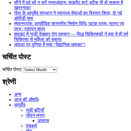
सीने में दर्द को न करें नज़रअंदाज़: साइलेंट हार्ट अटैक भी हो सकता है
खतरनाक!
गोवा के आयुर्वेद संस्थान ने स्वास्थ्य सेवाओं का विस्तार किया, दो नई
ओपीडी शुरू
च्यवनप्राश: आयुर्वेदिक शास्त्रीय निर्माण विधि, घटक द्रव्य, मात्रा एवं
लाभ | रसायन कल्प
फ़्लाइट में नाड़ी देखकर रोग पहचान — सिद्ध चिकित्सकों ने हवा में ही मर्म
चिकित्सा से महिला को बचाया
आंवला पर दुनिया में मचा “वैज्ञानिक धमाका”!
चर्चित पोस्ट
चर्चित पोस्ट
श्रेणी
अन्य
आज की औषधि
आयुर्वेद
जडी बूटियाँ
जीवन मन्त्र
उपवास
पंचकर्म