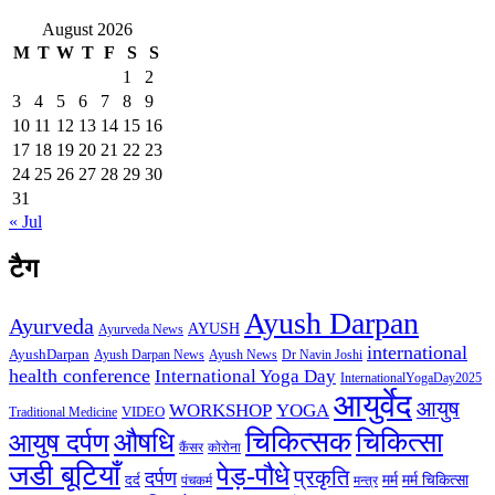
August 2026
M
T
W
T
F
S
S
1
2
3
4
5
6
7
8
9
10
11
12
13
14
15
16
17
18
19
20
21
22
23
24
25
26
27
28
29
30
31
« Jul
टैग
Ayush Darpan
Ayurveda
AYUSH
Ayurveda News
international
AyushDarpan
Ayush News
Ayush Darpan News
Dr Navin Joshi
health conference
International Yoga Day
InternationalYogaDay2025
आयुर्वेद
आयुष
WORKSHOP
YOGA
VIDEO
Traditional Medicine
चिकित्सक
औषधि
चिकित्सा
आयुष दर्पण
कैंसर
कोरोना
जडी बूटियाँ
पेड़-पौधे
प्रकृति
दर्पण
मर्म
मर्म चिकित्सा
दर्द
पंचकर्म
मन्त्र