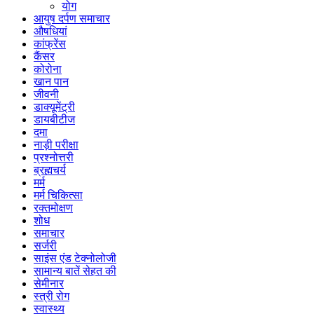
योग
आयुष दर्पण समाचार
औषधियां
कांफ्रेंस
कैंसर
कोरोना
खान पान
जीवनी
डाक्यूमेंट्री
डायबीटीज
दमा
नाड़ी परीक्षा
प्रश्नोत्तरी
ब्रह्मचर्य
मर्म
मर्म चिकित्सा
रक्तमोक्षण
शोध
समाचार
सर्जरी
साइंस एंड टेक्नोलोजी
सामान्य बातें सेहत की
सेमीनार
स्त्री रोग
स्वास्थ्य