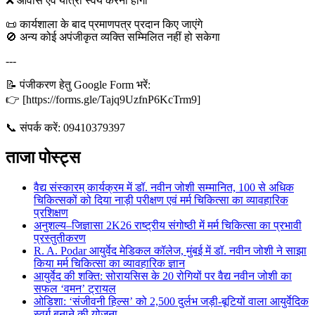
❌ आवास एवं यात्रा स्वयं करनी होगी
📜 कार्यशाला के बाद प्रमाणपत्र प्रदान किए जाएंगे
🚫 अन्य कोई अपंजीकृत व्यक्ति सम्मिलित नहीं हो सकेगा
---
📝 पंजीकरण हेतु Google Form भरें:
👉 [https://forms.gle/Tajq9UzfnP6KcTrm9]
📞 संपर्क करें: 09410379397
ताजा पोस्ट्स
वैद्य संस्कारम् कार्यक्रम में डॉ. नवीन जोशी सम्मानित, 100 से अधिक
चिकित्सकों को दिया नाड़ी परीक्षण एवं मर्म चिकित्सा का व्यावहारिक
प्रशिक्षण
अनुशल्य–जिज्ञासा 2K26 राष्ट्रीय संगोष्ठी में मर्म चिकित्सा का प्रभावी
प्रस्तुतीकरण
R. A. Podar आयुर्वेद मेडिकल कॉलेज, मुंबई में डॉ. नवीन जोशी ने साझा
किया मर्म चिकित्सा का व्यावहारिक ज्ञान
आयुर्वेद की शक्ति: सोरायसिस के 20 रोगियों पर वैद्य नवीन जोशी का
सफल ‘वमन’ ट्रायल
ओडिशा: ‘संजीवनी हिल्स’ को 2,500 दुर्लभ जड़ी-बूटियों वाला आयुर्वेदिक
स्वर्ग बनाने की योजना