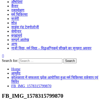
औषधियां
कैंसर
रक्तमोक्षण
मर्म चिकित्सा
सर्जरी
शोध
साइंस एंड टेक्नोलोजी
सेमीनार
ब्रह्मचर्य
सम्पूर्ण आलेख
अन्य
नाड़ी विद्या, मर्म विद्या – विद्धअग्निकर्म सीखने का सुनहरा अवसर
Search for:
Home
आयुर्वेद
कोलकाता में सफलता पूर्वक आयोजित हुआ मर्म चिकित्सा वर्कशाप एवं
शिविर
FB_IMG_1578315799870
FB_IMG_1578315799870