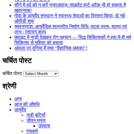
सीने में दर्द को न करें नज़रअंदाज़: साइलेंट हार्ट अटैक भी हो सकता है
खतरनाक!
गोवा के आयुर्वेद संस्थान ने स्वास्थ्य सेवाओं का विस्तार किया, दो नई
ओपीडी शुरू
च्यवनप्राश: आयुर्वेदिक शास्त्रीय निर्माण विधि, घटक द्रव्य, मात्रा एवं
लाभ | रसायन कल्प
फ़्लाइट में नाड़ी देखकर रोग पहचान — सिद्ध चिकित्सकों ने हवा में ही मर्म
चिकित्सा से महिला को बचाया
आंवला पर दुनिया में मचा “वैज्ञानिक धमाका”!
चर्चित पोस्ट
चर्चित पोस्ट
श्रेणी
अन्य
आज की औषधि
आयुर्वेद
जडी बूटियाँ
जीवन मन्त्र
उपवास
पंचकर्म