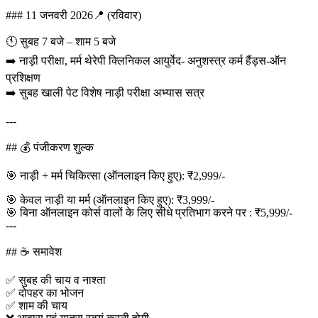
### 11 जनवरी 2026📍 (रविवार)
🕚 सुबह 7 बजे – शाम 5 बजे
➡️ नाड़ी परीक्षा, मर्म थेरेपी क्लिनिकल आयुर्वेद- अनुशस्त्र कर्म हैंड्स-ऑन
प्रशिक्षण
➡️ सुबह खाली पेट विशेष नाड़ी परीक्षा अभ्यास सत्र
---
## 💰 पंजीकरण शुल्क
🎯 नाड़ी + मर्म चिकित्सा (ऑनलाइन किए हुए): ₹2,999/-
🎯 केवल नाड़ी या मर्म (ऑनलाइन किए हुए): ₹3,999/-
🎯 बिना ऑनलाइन कोर्स वालों के लिए सीधे प्रतिभाग करने पर : ₹5,999/-
---
## ☕ समावेश
✅ सुबह की चाय व नाश्ता
✅ दोपहर का भोजन
✅ शाम की चाय