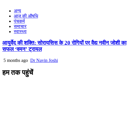
अन्य
आज की औषधि
पंचकर्म
समाचार
स्वास्थ्य
आयुर्वेद की शक्ति: सोरायसिस के 20 रोगियों पर वैद्य नवीन जोशी का
सफल ‘वमन’ ट्रायल
5 months ago
Dr Navin Joshi
हम तक पहुंचें
L/4 C-block, Sarswati Vihar
Ajabpur Khurd,
Dehradun-248001
Uttarakhand, India
+91-9411137993
ayushdarpan@gmail.com
www.ayushdarpan.com