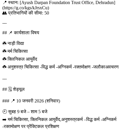
📍 स्थान: [Ayush Darpan Foundation Trust Office, Dehradun]
(https://g.co/kgs/kJrsxCu)
👥 प्रतिभागियों की सीमा: 50
---
## 📌 कार्यशाला विषय
☘️ नाड़ी विद्या
☘️ मर्म चिकित्सा
☘️ क्लिनिकल आयुर्वेद
☘️ अनुशस्त्र चिकित्सा -विद्ध कर्म -अग्निकर्म -रक्तमोक्षण -जलौकाअवचरण
---
## 🗓️ शेड्यूल
### 📍 10 जनवरी 2026 (शनिवार)
🕘 सुबह 9 बजे – शाम 5 बजे
➡️ मर्म चिकित्सा, क्लिनिकल आयुर्वेद,अनुशस्त्रकर्म –विद्ध कर्म -अग्निकर्म
-रक्तमोक्षण पर प्रैक्टिकल प्रशिक्षण