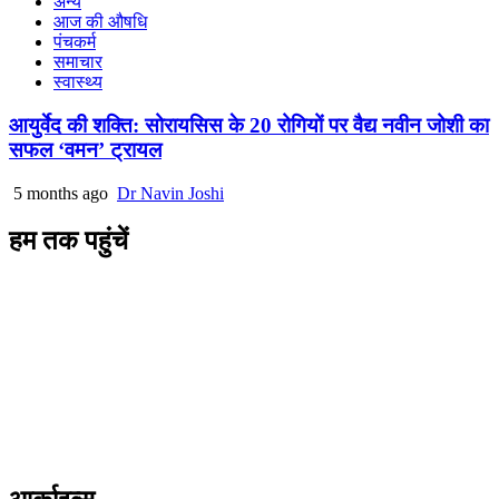
अन्य
आज की औषधि
पंचकर्म
समाचार
स्वास्थ्य
आयुर्वेद की शक्ति: सोरायसिस के 20 रोगियों पर वैद्य नवीन जोशी का
सफल ‘वमन’ ट्रायल
5 months ago
Dr Navin Joshi
हम तक पहुंचें
L/4 C-block, Sarswati Vihar
Ajabpur Khurd,
Dehradun-248001
Uttarakhand, India
+91-9411137993
ayushdarpan@gmail.com
www.ayushdarpan.com