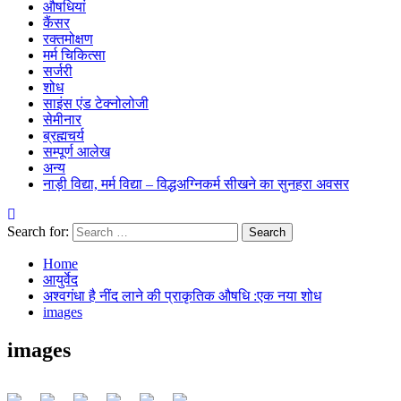
औषधियां
कैंसर
रक्तमोक्षण
मर्म चिकित्सा
सर्जरी
शोध
साइंस एंड टेक्नोलोजी
सेमीनार
ब्रह्मचर्य
सम्पूर्ण आलेख
अन्य
नाड़ी विद्या, मर्म विद्या – विद्धअग्निकर्म सीखने का सुनहरा अवसर
Search for:
Home
आयुर्वेद
अश्वगंधा है नींद लाने की प्राकृतिक औषधि :एक नया शोध
images
images