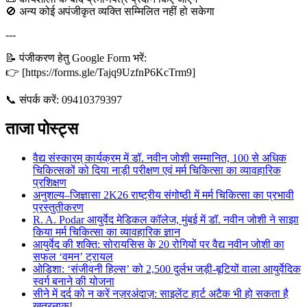
🚫 अन्य कोई अपंजीकृत व्यक्ति सम्मिलित नहीं हो सकेगा
---
📝 पंजीकरण हेतु Google Form भरें:
👉 [https://forms.gle/Tajq9UzfnP6KcTrm9]
📞 संपर्क करें: 09410379397
ताजा पोस्ट्स
वैद्य संस्कारम् कार्यक्रम में डॉ. नवीन जोशी सम्मानित, 100 से अधिक
चिकित्सकों को दिया नाड़ी परीक्षण एवं मर्म चिकित्सा का व्यावहारिक
प्रशिक्षण
अनुशल्य–जिज्ञासा 2K26 राष्ट्रीय संगोष्ठी में मर्म चिकित्सा का प्रभावी
प्रस्तुतीकरण
R. A. Podar आयुर्वेद मेडिकल कॉलेज, मुंबई में डॉ. नवीन जोशी ने साझा
किया मर्म चिकित्सा का व्यावहारिक ज्ञान
आयुर्वेद की शक्ति: सोरायसिस के 20 रोगियों पर वैद्य नवीन जोशी का
सफल ‘वमन’ ट्रायल
ओडिशा: ‘संजीवनी हिल्स’ को 2,500 दुर्लभ जड़ी-बूटियों वाला आयुर्वेदिक
स्वर्ग बनाने की योजना
सीने में दर्द को न करें नज़रअंदाज़: साइलेंट हार्ट अटैक भी हो सकता है
खतरनाक!