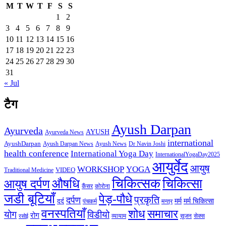
M
T
W
T
F
S
S
1
2
3
4
5
6
7
8
9
10
11
12
13
14
15
16
17
18
19
20
21
22
23
24
25
26
27
28
29
30
31
« Jul
टैग
Ayush Darpan
Ayurveda
AYUSH
Ayurveda News
international
AyushDarpan
Ayush News
Ayush Darpan News
Dr Navin Joshi
health conference
International Yoga Day
InternationalYogaDay2025
आयुर्वेद
आयुष
WORKSHOP
YOGA
VIDEO
Traditional Medicine
चिकित्सक
औषधि
चिकित्सा
आयुष दर्पण
कैंसर
कोरोना
जडी बूटियाँ
पेड़-पौधे
प्रकृति
दर्पण
मर्म
मर्म चिकित्सा
दर्द
पंचकर्म
मन्त्र
वनस्पतियाँ
शोध
समाचार
योग
विडीयो
रोग
सेक्स
व्यायाम
सूजन
रसोई