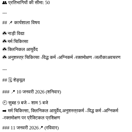
👥 प्रतिभागियों की सीमा: 50
---
## 📌 कार्यशाला विषय
☘️ नाड़ी विद्या
☘️ मर्म चिकित्सा
☘️ क्लिनिकल आयुर्वेद
☘️ अनुशस्त्र चिकित्सा -विद्ध कर्म -अग्निकर्म -रक्तमोक्षण -जलौकाअवचरण
---
## 🗓️ शेड्यूल
### 📍 10 जनवरी 2026 (शनिवार)
🕘 सुबह 9 बजे – शाम 5 बजे
➡️ मर्म चिकित्सा, क्लिनिकल आयुर्वेद,अनुशस्त्रकर्म –विद्ध कर्म -अग्निकर्म
-रक्तमोक्षण पर प्रैक्टिकल प्रशिक्षण
### 11 जनवरी 2026📍 (रविवार)