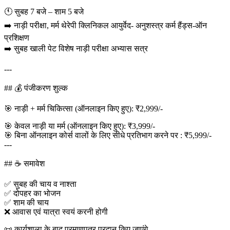
🕚 सुबह 7 बजे – शाम 5 बजे
➡️ नाड़ी परीक्षा, मर्म थेरेपी क्लिनिकल आयुर्वेद- अनुशस्त्र कर्म हैंड्स-ऑन
प्रशिक्षण
➡️ सुबह खाली पेट विशेष नाड़ी परीक्षा अभ्यास सत्र
---
## 💰 पंजीकरण शुल्क
🎯 नाड़ी + मर्म चिकित्सा (ऑनलाइन किए हुए): ₹2,999/-
🎯 केवल नाड़ी या मर्म (ऑनलाइन किए हुए): ₹3,999/-
🎯 बिना ऑनलाइन कोर्स वालों के लिए सीधे प्रतिभाग करने पर : ₹5,999/-
---
## ☕ समावेश
✅ सुबह की चाय व नाश्ता
✅ दोपहर का भोजन
✅ शाम की चाय
❌ आवास एवं यात्रा स्वयं करनी होगी
📜 कार्यशाला के बाद प्रमाणपत्र प्रदान किए जाएंगे