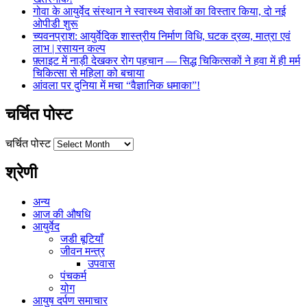
गोवा के आयुर्वेद संस्थान ने स्वास्थ्य सेवाओं का विस्तार किया, दो नई
ओपीडी शुरू
च्यवनप्राश: आयुर्वेदिक शास्त्रीय निर्माण विधि, घटक द्रव्य, मात्रा एवं
लाभ | रसायन कल्प
फ़्लाइट में नाड़ी देखकर रोग पहचान — सिद्ध चिकित्सकों ने हवा में ही मर्म
चिकित्सा से महिला को बचाया
आंवला पर दुनिया में मचा “वैज्ञानिक धमाका”!
चर्चित पोस्ट
चर्चित पोस्ट
श्रेणी
अन्य
आज की औषधि
आयुर्वेद
जडी बूटियाँ
जीवन मन्त्र
उपवास
पंचकर्म
योग
आयुष दर्पण समाचार