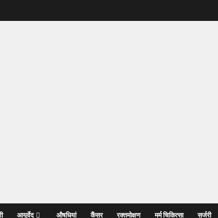
री
आयुर्वेद
औषधियां
कैंसर
रक्तमोक्षण
मर्म चिकित्सा
सर्जरी