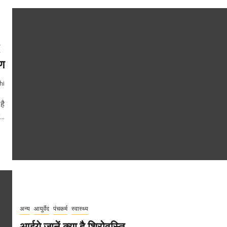
य
पण
hi
है
..
अन्य
आयुर्वेद
पंचकर्म
स्वास्थ्य
आईये जानें क्या है शिरोवस्ति