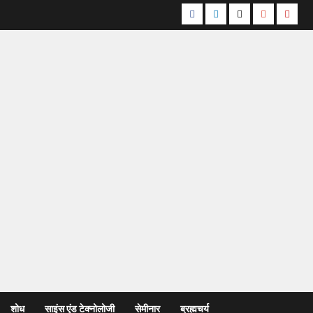
शोध
साइंस एंड टेक्नोलोजी
सेमीनार
ब्रह्मचर्य