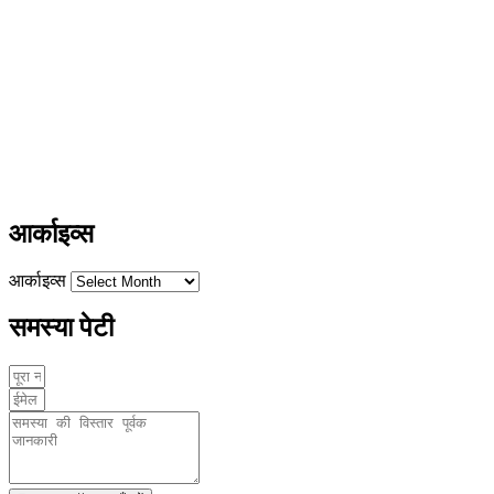
L/4 C-block, Sarswati Vihar
Ajabpur Khurd,
Dehradun-248001
Uttarakhand, India
+91-9411137993
ayushdarpan@gmail.com
www.ayushdarpan.com
आर्काइव्स
आर्काइव्स
समस्या पेटी