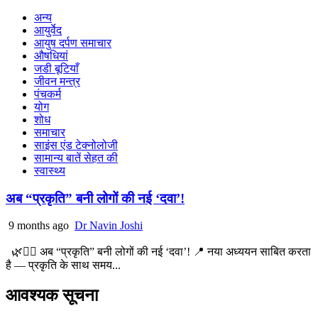
अन्य
आयुर्वेद
आयुष दर्पण समाचार
औषधियां
जडी बूटियाँ
जीवन मन्त्र
पंचकर्म
योग
शोध
समाचार
साइंस एंड टेक्नोलोजी
सामान्य बातें सेहत की
स्वास्थ्य
अब “प्रकृति” बनी लोगों की नई ‘दवा’!
9 months ago
Dr Navin Joshi
🌿🧘‍♂️ अब “प्रकृति” बनी लोगों की नई ‘दवा’! 📍 नया अध्ययन साबित करता
है — प्रकृति के साथ समय...
आवश्यक सूचना