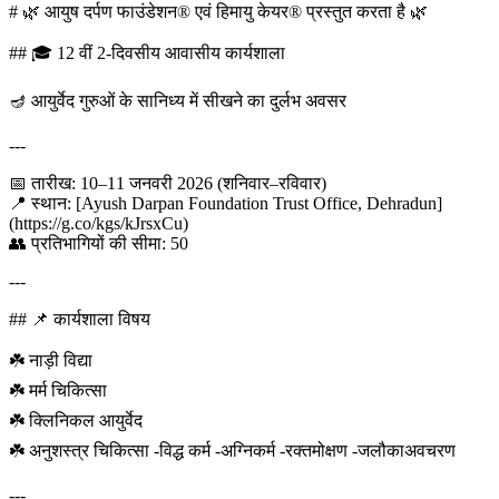
# 🌿 आयुष दर्पण फाउंडेशन® एवं हिमायु केयर® प्रस्तुत करता है 🌿
## 🎓 12 वीं 2-दिवसीय आवासीय कार्यशाला
🪔 आयुर्वेद गुरुओं के सानिध्य में सीखने का दुर्लभ अवसर
---
📅 तारीख: 10–11 जनवरी 2026 (शनिवार–रविवार)
📍 स्थान: [Ayush Darpan Foundation Trust Office, Dehradun]
(https://g.co/kgs/kJrsxCu)
👥 प्रतिभागियों की सीमा: 50
---
## 📌 कार्यशाला विषय
☘️ नाड़ी विद्या
☘️ मर्म चिकित्सा
☘️ क्लिनिकल आयुर्वेद
☘️ अनुशस्त्र चिकित्सा -विद्ध कर्म -अग्निकर्म -रक्तमोक्षण -जलौकाअवचरण
---