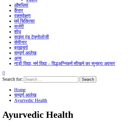
औषधियां
कैंसर
रक्तमोक्षण
मर्म चिकित्सा
सर्जरी
शोध
साइंस एंड टेक्नोलोजी
सेमीनार
ब्रह्मचर्य
सम्पूर्ण आलेख
अन्य
नाड़ी विद्या, मर्म विद्या – विद्धअग्निकर्म सीखने का सुनहरा अवसर
Search for:
Home
सम्पूर्ण आलेख
Ayurvedic Health
Ayurvedic Health