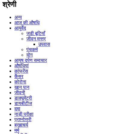
श्रेणी
अन्य
आज की औषधि
आयुर्वेद
जडी बूटियाँ
जीवन मन्त्र
उपवास
पंचकर्म
योग
आयुष दर्पण समाचार
औषधियां
कांफ्रेंस
कैंसर
कोरोना
खान पान
जीवनी
डाक्यूमेंट्री
डायबीटीज
दमा
नाड़ी परीक्षा
प्रश्नोत्तरी
ब्रह्मचर्य
मर्म