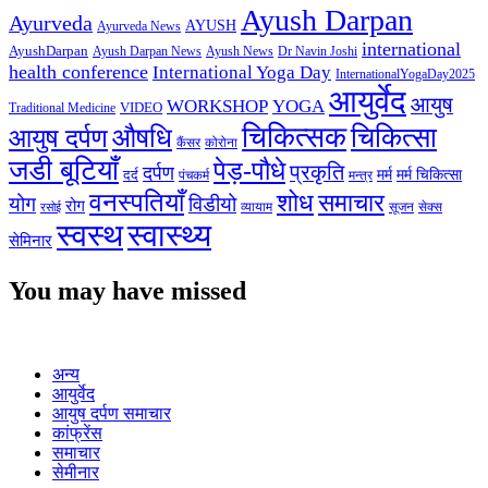
Ayush Darpan
Ayurveda
AYUSH
Ayurveda News
international
AyushDarpan
Ayush News
Ayush Darpan News
Dr Navin Joshi
health conference
International Yoga Day
InternationalYogaDay2025
आयुर्वेद
आयुष
WORKSHOP
YOGA
VIDEO
Traditional Medicine
चिकित्सक
औषधि
चिकित्सा
आयुष दर्पण
कैंसर
कोरोना
जडी बूटियाँ
पेड़-पौधे
प्रकृति
दर्पण
मर्म
मर्म चिकित्सा
दर्द
पंचकर्म
मन्त्र
वनस्पतियाँ
शोध
समाचार
योग
विडीयो
रोग
सेक्स
व्यायाम
सूजन
रसोई
स्वस्थ
स्वास्थ्य
सेमिनार
You may have missed
अन्य
आयुर्वेद
आयुष दर्पण समाचार
कांफ्रेंस
समाचार
सेमीनार