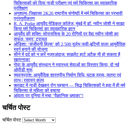
चिकित्सकों को दिया नाड़ी परीक्षण एवं मर्म चिकित्सा का व्यावहारिक
प्रशिक्षण
अनुशल्य–जिज्ञासा 2K26 राष्ट्रीय संगोष्ठी में मर्म चिकित्सा का प्रभावी
प्रस्तुतीकरण
R. A. Podar आयुर्वेद मेडिकल कॉलेज, मुंबई में डॉ. नवीन जोशी ने साझा
किया मर्म चिकित्सा का व्यावहारिक ज्ञान
आयुर्वेद की शक्ति: सोरायसिस के 20 रोगियों पर वैद्य नवीन जोशी का
सफल ‘वमन’ ट्रायल
ओडिशा: ‘संजीवनी हिल्स’ को 2,500 दुर्लभ जड़ी-बूटियों वाला आयुर्वेदिक
स्वर्ग बनाने की योजना
सीने में दर्द को न करें नज़रअंदाज़: साइलेंट हार्ट अटैक भी हो सकता है
खतरनाक!
गोवा के आयुर्वेद संस्थान ने स्वास्थ्य सेवाओं का विस्तार किया, दो नई
ओपीडी शुरू
च्यवनप्राश: आयुर्वेदिक शास्त्रीय निर्माण विधि, घटक द्रव्य, मात्रा एवं
लाभ | रसायन कल्प
फ़्लाइट में नाड़ी देखकर रोग पहचान — सिद्ध चिकित्सकों ने हवा में ही मर्म
चिकित्सा से महिला को बचाया
आंवला पर दुनिया में मचा “वैज्ञानिक धमाका”!
चर्चित पोस्ट
चर्चित पोस्ट