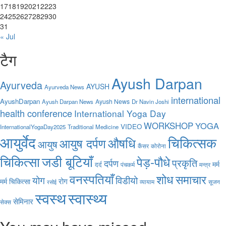
17
18
19
20
21
22
23
24
25
26
27
28
29
30
31
« Jul
टैग
Ayush Darpan
Ayurveda
AYUSH
Ayurveda News
international
AyushDarpan
Ayush News
Ayush Darpan News
Dr Navin Joshi
health conference
International Yoga Day
WORKSHOP
YOGA
VIDEO
InternationalYogaDay2025
Traditional Medicine
आयुर्वेद
चिकित्सक
औषधि
आयुष दर्पण
आयुष
कैंसर
कोरोना
चिकित्सा
जडी बूटियाँ
पेड़-पौधे
प्रकृति
दर्पण
मर्म
दर्द
पंचकर्म
मन्त्र
वनस्पतियाँ
शोध
समाचार
योग
विडीयो
मर्म चिकित्सा
रोग
व्यायाम
सूजन
रसोई
स्वास्थ्य
स्वस्थ
सेमिनार
सेक्स