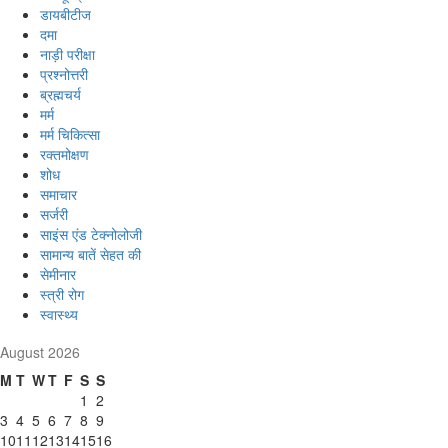
डायबीटीज
दमा
नाड़ी परीक्षा
प्रश्नोत्तरी
ब्रह्मचर्य
मर्म
मर्म चिकित्सा
रक्तमोक्षण
शोध
समाचार
सर्जरी
साइंस एंड टेक्नोलोजी
सामान्य बातें सेहत की
सेमीनार
स्त्री रोग
स्वास्थ्य
August 2026
M
T
W
T
F
S
S
1
2
3
4
5
6
7
8
9
10
11
12
13
14
15
16