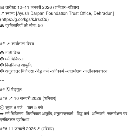
📅 तारीख: 10–11 जनवरी 2026 (शनिवार–रविवार)
📍 स्थान: [Ayush Darpan Foundation Trust Office, Dehradun]
(https://g.co/kgs/kJrsxCu)
👥 प्रतिभागियों की सीमा: 50
---
## 📌 कार्यशाला विषय
☘️ नाड़ी विद्या
☘️ मर्म चिकित्सा
☘️ क्लिनिकल आयुर्वेद
☘️ अनुशस्त्र चिकित्सा -विद्ध कर्म -अग्निकर्म -रक्तमोक्षण -जलौकाअवचरण
---
## 🗓️ शेड्यूल
### 📍 10 जनवरी 2026 (शनिवार)
🕘 सुबह 9 बजे – शाम 5 बजे
➡️ मर्म चिकित्सा, क्लिनिकल आयुर्वेद,अनुशस्त्रकर्म –विद्ध कर्म -अग्निकर्म -रक्तमोक्षण पर
प्रैक्टिकल प्रशिक्षण
### 11 जनवरी 2026📍 (रविवार)