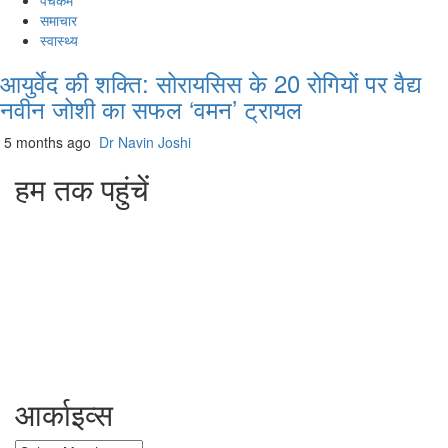
पंचकर्म
समाचार
स्वास्थ्य
आयुर्वेद की शक्ति: सोरायसिस के 20 रोगियों पर वैद्य
नवीन जोशी का सफल ‘वमन’ ट्रायल
5 months ago
Dr Navin Joshi
हम तक पहुंचें
L/4 C-block, Sarswati Vihar
Ajabpur Khurd,
Dehradun-248001
Uttarakhand, India
+91-9411137993
ayushdarpan@gmail.com
www.ayushdarpan.com
आर्काइव्स