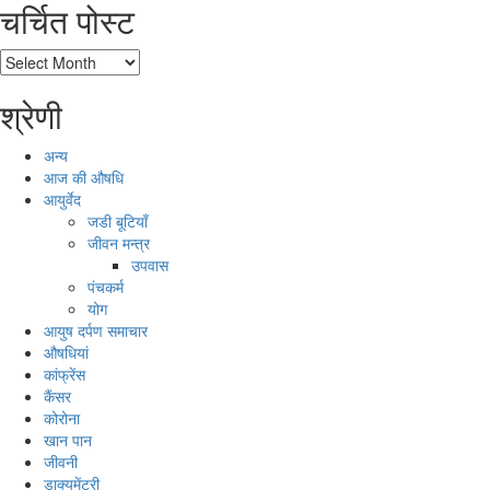
चर्चित पोस्ट
चर्चित
पोस्ट
श्रेणी
अन्य
आज की औषधि
आयुर्वेद
जडी बूटियाँ
जीवन मन्त्र
उपवास
पंचकर्म
योग
आयुष दर्पण समाचार
औषधियां
कांफ्रेंस
कैंसर
कोरोना
खान पान
जीवनी
डाक्यूमेंट्री