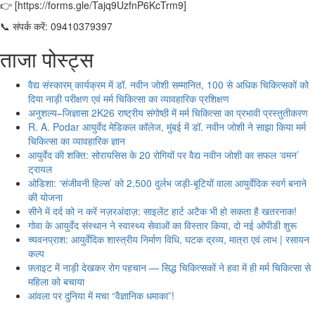
👉 [https://forms.gle/Tajq9UzfnP6KcTrm9]
📞 संपर्क करें: 09410379397
ताजा पोस्ट्स
वैद्य संस्कारम् कार्यक्रम में डॉ. नवीन जोशी सम्मानित, 100 से अधिक चिकित्सकों को
दिया नाड़ी परीक्षण एवं मर्म चिकित्सा का व्यावहारिक प्रशिक्षण
अनुशल्य–जिज्ञासा 2K26 राष्ट्रीय संगोष्ठी में मर्म चिकित्सा का प्रभावी प्रस्तुतीकरण
R. A. Podar आयुर्वेद मेडिकल कॉलेज, मुंबई में डॉ. नवीन जोशी ने साझा किया मर्म
चिकित्सा का व्यावहारिक ज्ञान
आयुर्वेद की शक्ति: सोरायसिस के 20 रोगियों पर वैद्य नवीन जोशी का सफल ‘वमन’
ट्रायल
ओडिशा: ‘संजीवनी हिल्स’ को 2,500 दुर्लभ जड़ी-बूटियों वाला आयुर्वेदिक स्वर्ग बनाने
की योजना
सीने में दर्द को न करें नज़रअंदाज़: साइलेंट हार्ट अटैक भी हो सकता है खतरनाक!
गोवा के आयुर्वेद संस्थान ने स्वास्थ्य सेवाओं का विस्तार किया, दो नई ओपीडी शुरू
च्यवनप्राश: आयुर्वेदिक शास्त्रीय निर्माण विधि, घटक द्रव्य, मात्रा एवं लाभ | रसायन
कल्प
फ़्लाइट में नाड़ी देखकर रोग पहचान — सिद्ध चिकित्सकों ने हवा में ही मर्म चिकित्सा से
महिला को बचाया
आंवला पर दुनिया में मचा “वैज्ञानिक धमाका”!