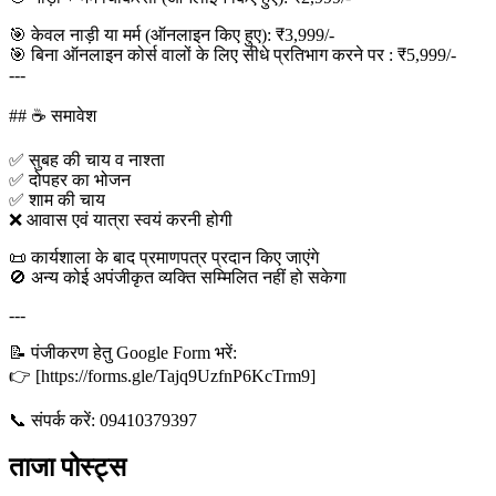
🎯 केवल नाड़ी या मर्म (ऑनलाइन किए हुए): ₹3,999/-
🎯 बिना ऑनलाइन कोर्स वालों के लिए सीधे प्रतिभाग करने पर : ₹5,999/-
---
## ☕ समावेश
✅ सुबह की चाय व नाश्ता
✅ दोपहर का भोजन
✅ शाम की चाय
❌ आवास एवं यात्रा स्वयं करनी होगी
📜 कार्यशाला के बाद प्रमाणपत्र प्रदान किए जाएंगे
🚫 अन्य कोई अपंजीकृत व्यक्ति सम्मिलित नहीं हो सकेगा
---
📝 पंजीकरण हेतु Google Form भरें:
👉 [https://forms.gle/Tajq9UzfnP6KcTrm9]
📞 संपर्क करें: 09410379397
ताजा पोस्ट्स