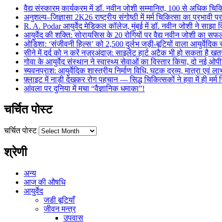
वैद्य संस्कारम् कार्यक्रम में डॉ. नवीन जोशी सम्मानित, 100 से अधिक चिकि
अनुशल्य–जिज्ञासा 2K26 राष्ट्रीय संगोष्ठी में मर्म चिकित्सा का प्रभावी प
R. A. Podar आयुर्वेद मेडिकल कॉलेज, मुंबई में डॉ. नवीन जोशी ने साझा कि
आयुर्वेद की शक्ति: सोरायसिस के 20 रोगियों पर वैद्य नवीन जोशी का स
ओडिशा: ‘संजीवनी हिल्स’ को 2,500 दुर्लभ जड़ी-बूटियों वाला आयुर्वेदिक स
सीने में दर्द को न करें नज़रअंदाज़: साइलेंट हार्ट अटैक भी हो सकता है 
गोवा के आयुर्वेद संस्थान ने स्वास्थ्य सेवाओं का विस्तार किया, दो नई ओपी
च्यवनप्राश: आयुर्वेदिक शास्त्रीय निर्माण विधि, घटक द्रव्य, मात्रा एवं 
फ़्लाइट में नाड़ी देखकर रोग पहचान — सिद्ध चिकित्सकों ने हवा में ही मर्
आंवला पर दुनिया में मचा “वैज्ञानिक धमाका”!
चर्चित पोस्ट
चर्चित पोस्ट
श्रेणी
अन्य
आज की औषधि
आयुर्वेद
जडी बूटियाँ
जीवन मन्त्र
उपवास