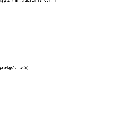
द हेल्थ बीमा लेने वाले लोगों में AYUSH...
g.co/kgs/kJrsxCu)