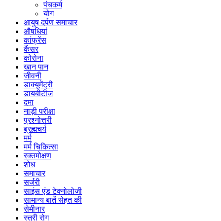
पंचकर्म
योग
आयुष दर्पण समाचार
औषधियां
कांफ्रेंस
कैंसर
कोरोना
खान पान
जीवनी
डाक्यूमेंट्री
डायबीटीज
दमा
नाड़ी परीक्षा
प्रश्नोत्तरी
ब्रह्मचर्य
मर्म
मर्म चिकित्सा
रक्तमोक्षण
शोध
समाचार
सर्जरी
साइंस एंड टेक्नोलोजी
सामान्य बातें सेहत की
सेमीनार
स्त्री रोग