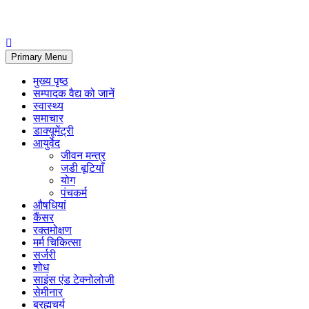
Primary Menu
मुख्य पृष्ठ
सम्पादक वैद्य को जानें
स्वास्थ्य
समाचार
डाक्यूमेंट्री
आयुर्वेद
जीवन मन्त्र
जडी बूटियाँ
योग
पंचकर्म
औषधियां
कैंसर
रक्तमोक्षण
मर्म चिकित्सा
सर्जरी
शोध
साइंस एंड टेक्नोलोजी
सेमीनार
ब्रह्मचर्य