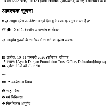
विशेष रिपोर्ट चेनई: IRDAI (बीमा नियामक प्राधिकरण) के नए दिशानिर्देशों के बा
आवश्यक सूचना
# 🌿 आयुष दर्पण फाउंडेशन® एवं हिमायु केयर® प्रस्तुत करता है 🌿
## 🎓 12 वीं 2-दिवसीय आवासीय कार्यशाला
🪔 आयुर्वेद गुरुओं के सानिध्य में सीखने का दुर्लभ अवसर
---
📅 तारीख: 10–11 जनवरी 2026 (शनिवार–रविवार)
📍 स्थान: [Ayush Darpan Foundation Trust Office, Dehradun](https://
👥 प्रतिभागियों की सीमा: 50
---
## 📌 कार्यशाला विषय
☘️ नाड़ी विद्या
☘️ मर्म चिकित्सा
☘️ क्लिनिकल आयुर्वेद