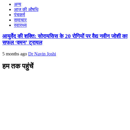
अन्य
आज की औषधि
पंचकर्म
समाचार
स्वास्थ्य
आयुर्वेद की शक्ति: सोरायसिस के 20 रोगियों पर वैद्य नवीन जोशी का
सफल ‘वमन’ ट्रायल
5 months ago
Dr Navin Joshi
हम तक पहुंचें
L/4 C-block, Sarswati Vihar
Ajabpur Khurd,
Dehradun-248001
Uttarakhand, India
+91-9411137993
ayushdarpan@gmail.com
www.ayushdarpan.com