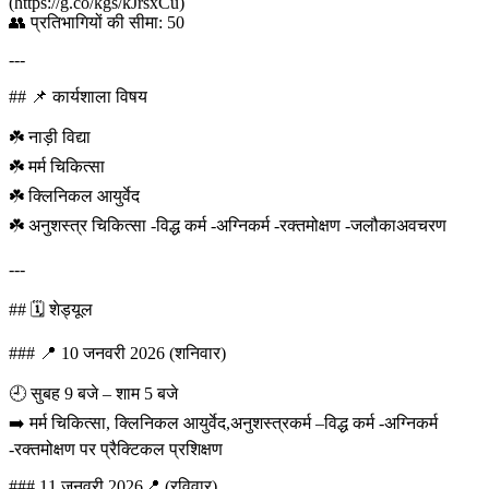
(https://g.co/kgs/kJrsxCu)
👥 प्रतिभागियों की सीमा: 50
---
## 📌 कार्यशाला विषय
☘️ नाड़ी विद्या
☘️ मर्म चिकित्सा
☘️ क्लिनिकल आयुर्वेद
☘️ अनुशस्त्र चिकित्सा -विद्ध कर्म -अग्निकर्म -रक्तमोक्षण -जलौकाअवचरण
---
## 🗓️ शेड्यूल
### 📍 10 जनवरी 2026 (शनिवार)
🕘 सुबह 9 बजे – शाम 5 बजे
➡️ मर्म चिकित्सा, क्लिनिकल आयुर्वेद,अनुशस्त्रकर्म –विद्ध कर्म -अग्निकर्म
-रक्तमोक्षण पर प्रैक्टिकल प्रशिक्षण
### 11 जनवरी 2026📍 (रविवार)