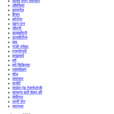
आयुष दर्पण समाचार
औषधियां
कांफ्रेंस
कैंसर
कोरोना
खान पान
जीवनी
डाक्यूमेंट्री
डायबीटीज
दमा
नाड़ी परीक्षा
प्रश्नोत्तरी
ब्रह्मचर्य
मर्म
मर्म चिकित्सा
रक्तमोक्षण
शोध
समाचार
सर्जरी
साइंस एंड टेक्नोलोजी
सामान्य बातें सेहत की
सेमीनार
स्त्री रोग
स्वास्थ्य