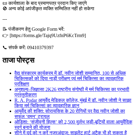
📜 कार्यशाला के बाद प्रमाणपत्र प्रदान किए जाएंगे
🚫 अन्य कोई अपंजीकृत व्यक्ति सम्मिलित नहीं हो सकेगा
---
📝 पंजीकरण हेतु Google Form भरें:
👉 [https://forms.gle/Tajq9UzfnP6KcTrm9]
📞 संपर्क करें: 09410379397
ताजा पोस्ट्स
वैद्य संस्कारम् कार्यक्रम में डॉ. नवीन जोशी सम्मानित, 100 से अधिक
चिकित्सकों को दिया नाड़ी परीक्षण एवं मर्म चिकित्सा का व्यावहारिक
प्रशिक्षण
अनुशल्य–जिज्ञासा 2K26 राष्ट्रीय संगोष्ठी में मर्म चिकित्सा का प्रभावी
प्रस्तुतीकरण
R. A. Podar आयुर्वेद मेडिकल कॉलेज, मुंबई में डॉ. नवीन जोशी ने साझा
किया मर्म चिकित्सा का व्यावहारिक ज्ञान
आयुर्वेद की शक्ति: सोरायसिस के 20 रोगियों पर वैद्य नवीन जोशी का
सफल ‘वमन’ ट्रायल
ओडिशा: ‘संजीवनी हिल्स’ को 2,500 दुर्लभ जड़ी-बूटियों वाला आयुर्वेदिक
स्वर्ग बनाने की योजना
सीने में दर्द को न करें नज़रअंदाज़: साइलेंट हार्ट अटैक भी हो सकता है