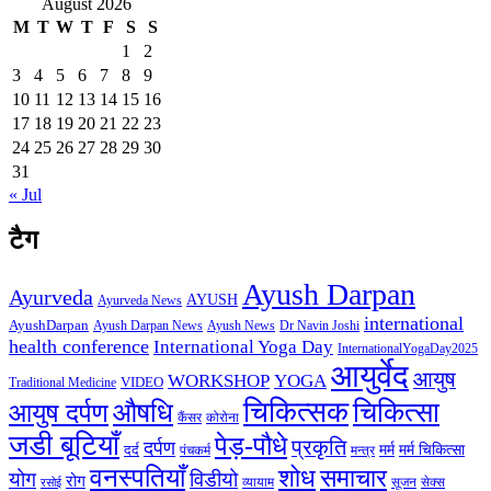
August 2026
M
T
W
T
F
S
S
1
2
3
4
5
6
7
8
9
10
11
12
13
14
15
16
17
18
19
20
21
22
23
24
25
26
27
28
29
30
31
« Jul
टैग
Ayush Darpan
Ayurveda
AYUSH
Ayurveda News
international
AyushDarpan
Ayush News
Ayush Darpan News
Dr Navin Joshi
health conference
International Yoga Day
InternationalYogaDay2025
आयुर्वेद
आयुष
WORKSHOP
YOGA
VIDEO
Traditional Medicine
चिकित्सक
औषधि
चिकित्सा
आयुष दर्पण
कैंसर
कोरोना
जडी बूटियाँ
पेड़-पौधे
प्रकृति
दर्पण
मर्म
मर्म चिकित्सा
दर्द
पंचकर्म
मन्त्र
वनस्पतियाँ
शोध
समाचार
योग
विडीयो
रोग
सेक्स
व्यायाम
सूजन
रसोई