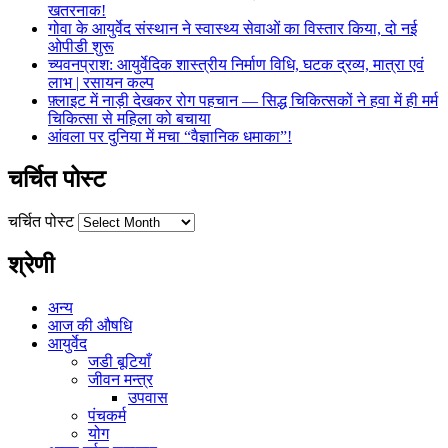
खतरनाक!
गोवा के आयुर्वेद संस्थान ने स्वास्थ्य सेवाओं का विस्तार किया, दो नई
ओपीडी शुरू
च्यवनप्राश: आयुर्वेदिक शास्त्रीय निर्माण विधि, घटक द्रव्य, मात्रा एवं
लाभ | रसायन कल्प
फ़्लाइट में नाड़ी देखकर रोग पहचान — सिद्ध चिकित्सकों ने हवा में ही मर्म
चिकित्सा से महिला को बचाया
आंवला पर दुनिया में मचा “वैज्ञानिक धमाका”!
चर्चित पोस्ट
चर्चित पोस्ट
श्रेणी
अन्य
आज की औषधि
आयुर्वेद
जडी बूटियाँ
जीवन मन्त्र
उपवास
पंचकर्म
योग