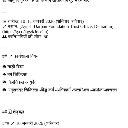
🪔 आयुर्वेद गुरुओं के सानिध्य में सीखने का दुर्लभ अवसर
---
📅 तारीख: 10–11 जनवरी 2026 (शनिवार–रविवार)
📍 स्थान: [Ayush Darpan Foundation Trust Office, Dehradun]
(https://g.co/kgs/kJrsxCu)
👥 प्रतिभागियों की सीमा: 50
---
## 📌 कार्यशाला विषय
☘️ नाड़ी विद्या
☘️ मर्म चिकित्सा
☘️ क्लिनिकल आयुर्वेद
☘️ अनुशस्त्र चिकित्सा -विद्ध कर्म -अग्निकर्म -रक्तमोक्षण -जलौकाअवचरण
---
## 🗓️ शेड्यूल
### 📍 10 जनवरी 2026 (शनिवार)