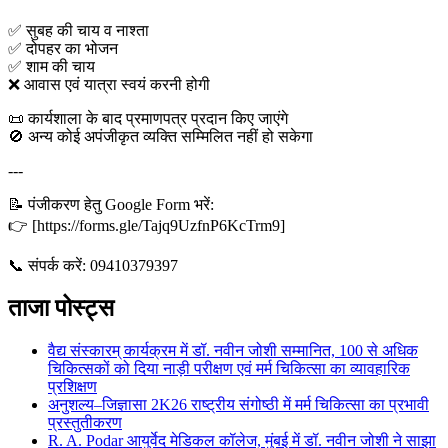
✅ सुबह की चाय व नाश्ता
✅ दोपहर का भोजन
✅ शाम की चाय
❌ आवास एवं यात्रा स्वयं करनी होगी
📜 कार्यशाला के बाद प्रमाणपत्र प्रदान किए जाएंगे
🚫 अन्य कोई अपंजीकृत व्यक्ति सम्मिलित नहीं हो सकेगा
---
📝 पंजीकरण हेतु Google Form भरें:
👉 [https://forms.gle/Tajq9UzfnP6KcTrm9]
📞 संपर्क करें: 09410379397
ताजा पोस्ट्स
वैद्य संस्कारम् कार्यक्रम में डॉ. नवीन जोशी सम्मानित, 100 से अधिक
चिकित्सकों को दिया नाड़ी परीक्षण एवं मर्म चिकित्सा का व्यावहारिक
प्रशिक्षण
अनुशल्य–जिज्ञासा 2K26 राष्ट्रीय संगोष्ठी में मर्म चिकित्सा का प्रभावी
प्रस्तुतीकरण
R. A. Podar आयुर्वेद मेडिकल कॉलेज, मुंबई में डॉ. नवीन जोशी ने साझा