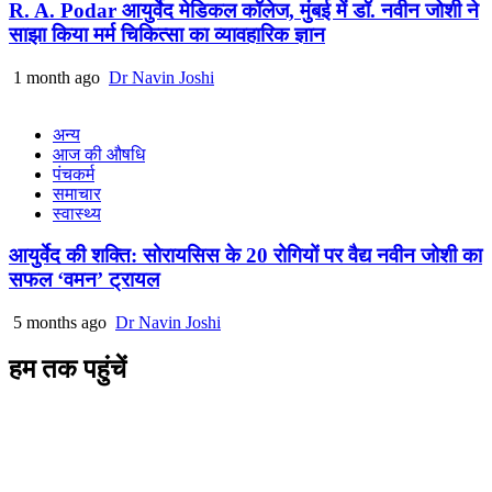
R. A. Podar आयुर्वेद मेडिकल कॉलेज, मुंबई में डॉ. नवीन जोशी ने
साझा किया मर्म चिकित्सा का व्यावहारिक ज्ञान
1 month ago
Dr Navin Joshi
अन्य
आज की औषधि
पंचकर्म
समाचार
स्वास्थ्य
आयुर्वेद की शक्ति: सोरायसिस के 20 रोगियों पर वैद्य नवीन जोशी का
सफल ‘वमन’ ट्रायल
5 months ago
Dr Navin Joshi
हम तक पहुंचें
L/4 C-block, Sarswati Vihar
Ajabpur Khurd,
Dehradun-248001
Uttarakhand, India