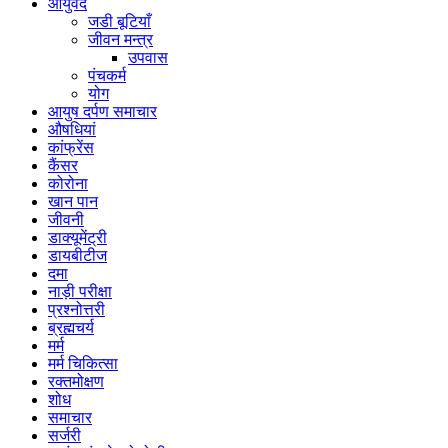
आयुर्वेद
जडी बूटियाँ
जीवन मन्त्र
उपवास
पंचकर्म
योग
आयुष दर्पण समाचार
औषधियां
कांफ्रेंस
कैंसर
कोरोना
खान पान
जीवनी
डाक्यूमेंट्री
डायबीटीज
दमा
नाड़ी परीक्षा
प्रश्नोत्तरी
ब्रह्मचर्य
मर्म
मर्म चिकित्सा
रक्तमोक्षण
शोध
समाचार
सर्जरी