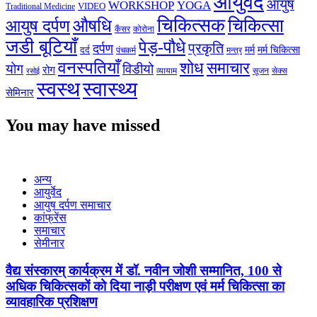
आयुर्वेद
आयुष
WORKSHOP
YOGA
VIDEO
Traditional Medicine
चिकित्सक
औषधि
चिकित्सा
आयुष दर्पण
कैंसर
कोरोना
जडी बूटियाँ
पेड़-पौधे
प्रकृति
दर्पण
मर्म
मर्म चिकित्सा
दर्द
पंचकर्म
मन्त्र
वनस्पतियाँ
शोध
समाचार
योग
विडीयो
रोग
सेक्स
व्यायाम
सूजन
रसोई
स्वस्थ
स्वास्थ्य
सेमिनार
You may have missed
अन्य
आयुर्वेद
आयुष दर्पण समाचार
कांफ्रेंस
समाचार
सेमीनार
वैद्य संस्कारम् कार्यक्रम में डॉ. नवीन जोशी सम्मानित, 100 से
अधिक चिकित्सकों को दिया नाड़ी परीक्षण एवं मर्म चिकित्सा का
व्यावहारिक प्रशिक्षण