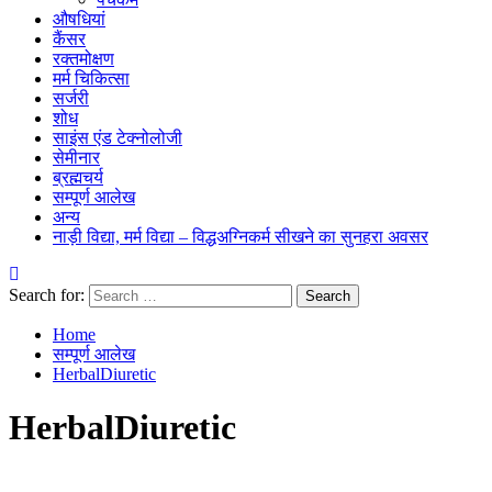
औषधियां
कैंसर
रक्तमोक्षण
मर्म चिकित्सा
सर्जरी
शोध
साइंस एंड टेक्नोलोजी
सेमीनार
ब्रह्मचर्य
सम्पूर्ण आलेख
अन्य
नाड़ी विद्या, मर्म विद्या – विद्धअग्निकर्म सीखने का सुनहरा अवसर
Search for:
Home
सम्पूर्ण आलेख
HerbalDiuretic
HerbalDiuretic