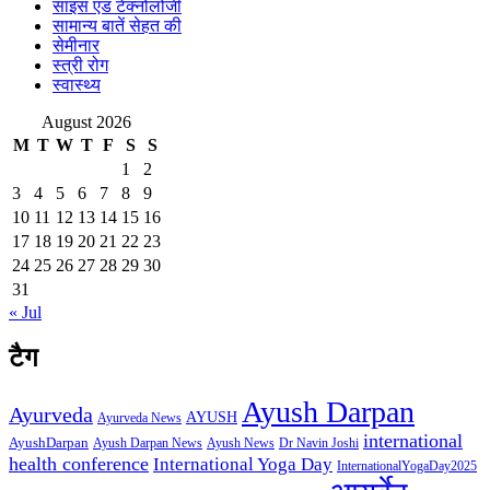
साइंस एंड टेक्नोलोजी
सामान्य बातें सेहत की
सेमीनार
स्त्री रोग
स्वास्थ्य
August 2026
M
T
W
T
F
S
S
1
2
3
4
5
6
7
8
9
10
11
12
13
14
15
16
17
18
19
20
21
22
23
24
25
26
27
28
29
30
31
« Jul
टैग
Ayush Darpan
Ayurveda
AYUSH
Ayurveda News
international
AyushDarpan
Ayush News
Ayush Darpan News
Dr Navin Joshi
health conference
International Yoga Day
InternationalYogaDay2025