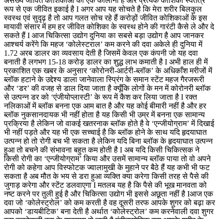
असंख्य जीवित कोशिकाओं की एक कोलोनी है और प्रत्येक कोशिका स्वतंत्र
रूप से एक जीवित इकाई है I अगर आप यह सोचते है कि मेरा शरीर बिलकुल
स्वस्थ एवं सुदृढ़ है तो आप गलत सोच रहे हैं करोड़ों जीवित कोशिकाओं के इस
मायावी संसार में हम हर जीवित कोशिका के स्वस्थ होने की गारंटी कैसे ले और दे
सकते हैं I आज चिकित्सा उद्योग दुनिया का सबसे बड़ा उद्योग है आप जानकर
आश्चर्य करेंगे कि महज ‘कोलेस्टराल’ कम करने की दवा अकेले ही दुनिया में
1.72 अरब डालर का व्यवसाय देती है जिसमें केवल एक कंपनी जो यह दवा
बनाती है लगभग 15-18 करोड़ डालर का शुद्ध लाभ कमाती है I अभी हाल ही में
प्रकाशित एक खबर के अनुसार ‘कोरोनरी-आर्टरी-ब्लॉक’ के अधिकाँश मरीजों में
ब्लॉक हटाने के उद्देश्य डाला जानेवाला स्प्रिंग के समान स्टेंट महज गैरजरूरी
और ‘डर’ की वजह से डाल दिया जाता है क्यूँकि लोगों के मन में कोरोनरी ब्लॉक
से उत्पन्न डर को ‘एंजीयोप्लास्टी’ के रूप में कैश कर लिया जाता है I रक्त
नलिकाओं में ब्लॉक बनना एक आम बात है और यह कोई बीमारी नहीं है और हर
ब्लॉक नुकसानदायक भी नहीं होता है यह किसी भी उम्र में बनना एक सामान्य
प्रक्रिया है लेकिन जो वाकई खतरनाक ब्लॉक होते है वे ‘एन्जीयोग्राम’ में दिखाई
भी नहीं पड़ते और यह भी एक सच्चाई है कि ब्लॉक होने के साथ यदि हृदयाघात
उत्पन्न हो तो रोगी बच भी सकता है लेकिन यदि बिना ब्लॉक के हृदयाघात उत्पन्न
हुआ तो बचने की संभावना बहुत कम होती है I अब यदि किसी चिकित्सक ने
किसी रोगी का ‘एन्जीयोग्राम’ किया और उसमें सामान्य ब्लॉक पाया तो वो अपने
रोगी को कहेगा आप विस्फोटक ज्वालामुखी के मुहाने पर बैठे हैं यह कभी भी फट
सकता है अब मौत के भय से डरा हुआ व्यक्ति क्या करेगा किसी तरह से पैसे की
जुगाड़ करेगा और स्टेंट डलवाएगा I मतलब यह है कि पैसे की भूख मानवता को
नष्ट करने पर तुली हुई है और चिकित्सा उद्योग भी इससे अछूता नहीं है Iआज एक
दवा जो ‘कोलेस्ट्रोल’ को कम करती है वह दूसरी तरफ आपके शुगर को बढ़ा कर
आपको ‘डायबीटिक’ बना देती है अर्थात ‘कोलेस्ट्रोल’ कम करनेवाली दवा शुगर