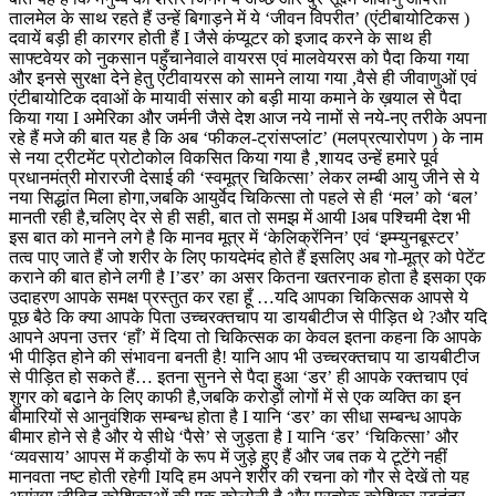
तालमेल के साथ रहते हैं उन्हें बिगाड़ने में ये ‘जीवन विपरीत’ (एंटीबायोटिकस )
दवायें बड़ी ही कारगर होती हैं I जैसे कंप्यूटर को इजाद करने के साथ ही
साफ्टवेयर को नुकसान पहुँचानेवाले वायरस एवं मालवेयरस को पैदा किया गया
और इनसे सुरक्षा देने हेतु एंटीवायरस को सामने लाया गया ,वैसे ही जीवाणुओं एवं
एंटीबायोटिक दवाओं के मायावी संसार को बड़ी माया कमाने के ख़याल से पैदा
किया गया I अमेरिका और जर्मनी जैसे देश आज नये नामों से नये-नए तरीके अपना
रहे हैं मजे की बात यह है कि अब ‘फीकल-ट्रांसप्लांट’ (मलप्रत्यारोपण ) के नाम
से नया ट्रीटमेंट प्रोटोकोल विकसित किया गया है ,शायद उन्हें हमारे पूर्व
प्रधानमंत्री मोरारजी देसाई की ‘स्वमूत्र चिकित्सा’ लेकर लम्बी आयु जीने से ये
नया सिद्धांत मिला होगा,जबकि आयुर्वेद चिकित्सा तो पहले से ही ‘मल’ को ‘बल’
मानती रही है,चलिए देर से ही सही, बात तो समझ में आयी Iअब पश्चिमी देश भी
इस बात को मानने लगे है कि मानव मूत्र में ‘केलिक्रेंनिन’ एवं ‘इम्म्युनबूस्टर’
तत्व पाए जाते हैं जो शरीर के लिए फायदेमंद होते हैं इसलिए अब गो-मूत्र को पेटेंट
कराने की बात होने लगी है I’डर’ का असर कितना खतरनाक होता है इसका एक
उदाहरण आपके समक्ष प्रस्तुत कर रहा हूँ …यदि आपका चिकित्सक आपसे ये
पूछ बैठे कि क्या आपके पिता उच्चरक्तचाप या डायबीटीज से पीड़ित थे ?और यदि
आपने अपना उत्तर ‘हाँ’ में दिया तो चिकित्सक का केवल इतना कहना कि आपके
भी पीड़ित होने की संभावना बनती है! यानि आप भी उच्चरक्तचाप या डायबीटीज
से पीड़ित हो सकते हैं… इतना सुनने से पैदा हुआ ‘डर’ ही आपके रक्तचाप एवं
शुगर को बढाने के लिए काफी है,जबकि करोड़ों लोगों में से एक व्यक्ति का इन
बीमारियों से आनुवंशिक सम्बन्ध होता है I यानि ‘डर’ का सीधा सम्बन्ध आपके
बीमार होने से है और ये सीधे ‘पैसे’ से जुड़ता है I यानि ‘डर’ ‘चिकित्सा’ और
‘व्यवसाय’ आपस में कड़ीयों के रूप में जुड़े हुए हैं और जब तक ये टूटेंगे नहीं
मानवता नष्ट होती रहेगी Iयदि हम अपने शरीर की रचना को गौर से देखें तो यह