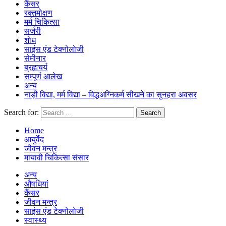
कैंसर
रक्तमोक्षण
मर्म चिकित्सा
सर्जरी
शोध
साइंस एंड टेक्नोलोजी
सेमीनार
ब्रह्मचर्य
सम्पूर्ण आलेख
अन्य
नाड़ी विद्या, मर्म विद्या – विद्धअग्निकर्म सीखने का सुनहरा अवसर
Search for:
Home
आयुर्वेद
जीवन मन्त्र
मायावी चिकित्सा संसार
अन्य
औषधियां
कैंसर
जीवन मन्त्र
साइंस एंड टेक्नोलोजी
स्वास्थ्य