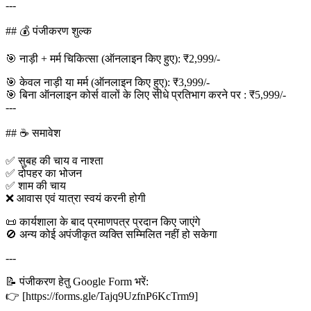
---
## 💰 पंजीकरण शुल्क
🎯 नाड़ी + मर्म चिकित्सा (ऑनलाइन किए हुए): ₹2,999/-
🎯 केवल नाड़ी या मर्म (ऑनलाइन किए हुए): ₹3,999/-
🎯 बिना ऑनलाइन कोर्स वालों के लिए सीधे प्रतिभाग करने पर : ₹5,999/-
---
## ☕ समावेश
✅ सुबह की चाय व नाश्ता
✅ दोपहर का भोजन
✅ शाम की चाय
❌ आवास एवं यात्रा स्वयं करनी होगी
📜 कार्यशाला के बाद प्रमाणपत्र प्रदान किए जाएंगे
🚫 अन्य कोई अपंजीकृत व्यक्ति सम्मिलित नहीं हो सकेगा
---
📝 पंजीकरण हेतु Google Form भरें:
👉 [https://forms.gle/Tajq9UzfnP6KcTrm9]