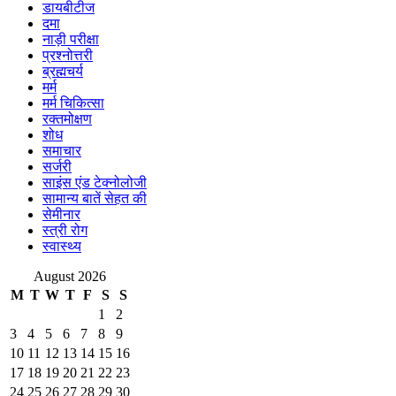
डायबीटीज
दमा
नाड़ी परीक्षा
प्रश्नोत्तरी
ब्रह्मचर्य
मर्म
मर्म चिकित्सा
रक्तमोक्षण
शोध
समाचार
सर्जरी
साइंस एंड टेक्नोलोजी
सामान्य बातें सेहत की
सेमीनार
स्त्री रोग
स्वास्थ्य
August 2026
M
T
W
T
F
S
S
1
2
3
4
5
6
7
8
9
10
11
12
13
14
15
16
17
18
19
20
21
22
23
24
25
26
27
28
29
30