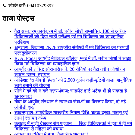
📞 संपर्क करें: 09410379397
ताजा पोस्ट्स
वैद्य संस्कारम् कार्यक्रम में डॉ. नवीन जोशी सम्मानित, 100 से अधिक
चिकित्सकों को दिया नाड़ी परीक्षण एवं मर्म चिकित्सा का व्यावहारिक
प्रशिक्षण
अनुशल्य–जिज्ञासा 2K26 राष्ट्रीय संगोष्ठी में मर्म चिकित्सा का प्रभावी
प्रस्तुतीकरण
R. A. Podar आयुर्वेद मेडिकल कॉलेज, मुंबई में डॉ. नवीन जोशी ने साझा
किया मर्म चिकित्सा का व्यावहारिक ज्ञान
आयुर्वेद की शक्ति: सोरायसिस के 20 रोगियों पर वैद्य नवीन जोशी का
सफल ‘वमन’ ट्रायल
ओडिशा: ‘संजीवनी हिल्स’ को 2,500 दुर्लभ जड़ी-बूटियों वाला आयुर्वेदिक
स्वर्ग बनाने की योजना
सीने में दर्द को न करें नज़रअंदाज़: साइलेंट हार्ट अटैक भी हो सकता है
खतरनाक!
गोवा के आयुर्वेद संस्थान ने स्वास्थ्य सेवाओं का विस्तार किया, दो नई
ओपीडी शुरू
च्यवनप्राश: आयुर्वेदिक शास्त्रीय निर्माण विधि, घटक द्रव्य, मात्रा एवं
लाभ | रसायन कल्प
फ़्लाइट में नाड़ी देखकर रोग पहचान — सिद्ध चिकित्सकों ने हवा में ही मर्म
चिकित्सा से महिला को बचाया
आंवला पर दुनिया में मचा “वैज्ञानिक धमाका”!