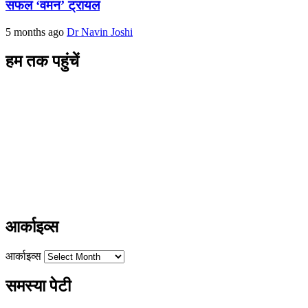
सफल ‘वमन’ ट्रायल
5 months ago
Dr Navin Joshi
हम तक पहुंचें
L/4 C-block, Sarswati Vihar
Ajabpur Khurd,
Dehradun-248001
Uttarakhand, India
+91-9411137993
ayushdarpan@gmail.com
www.ayushdarpan.com
आर्काइव्स
आर्काइव्स
समस्या पेटी