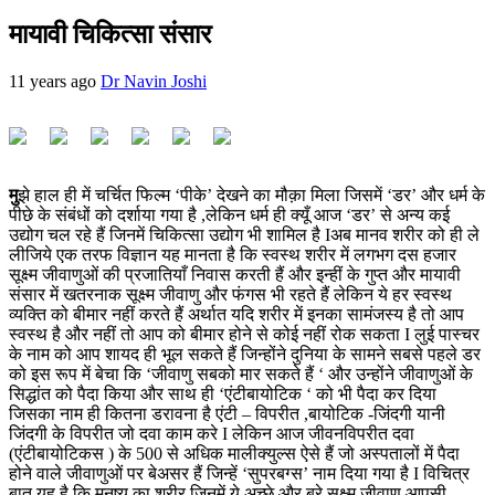
मायावी चिकित्सा संसार
11 years ago
Dr Navin Joshi
मु
झे हाल ही में चर्चित फिल्म ‘पीके’ देखने का मौक़ा मिला जिसमें ‘डर’ और धर्म के
पीछे के संबंधों को दर्शाया गया है ,लेकिन धर्म ही क्यूँ आज ‘डर’ से अन्य कई
उद्योग चल रहे हैं जिनमें चिकित्सा उद्योग भी शामिल है Iअब मानव शरीर को ही ले
लीजिये एक तरफ विज्ञान यह मानता है कि स्वस्थ शरीर में लगभग दस हजार
सूक्ष्म जीवाणुओं की प्रजातियाँ निवास करती हैं और इन्हीं के गुप्त और मायावी
संसार में खतरनाक सूक्ष्म जीवाणु और फंगस भी रहते हैं लेकिन ये हर स्वस्थ
व्यक्ति को बीमार नहीं करते हैं अर्थात यदि शरीर में इनका सामंजस्य है तो आप
स्वस्थ है और नहीं तो आप को बीमार होने से कोई नहीं रोक सकता I लुई पास्चर
के नाम को आप शायद ही भूल सकते हैं जिन्होंने दुनिया के सामने सबसे पहले डर
को इस रूप में बेचा कि ‘जीवाणु सबको मार सकते हैं ‘ और उन्होंने जीवाणुओं के
सिद्धांत को पैदा किया और साथ ही ‘एंटीबायोटिक ‘ को भी पैदा कर दिया
जिसका नाम ही कितना डरावना है एंटी – विपरीत ,बायोटिक -जिंदगी यानी
जिंदगी के विपरीत जो दवा काम करे I लेकिन आज जीवनविपरीत दवा
(एंटीबायोटिकस ) के 500 से अधिक मालीक्युल्स ऐसे हैं जो अस्पतालों में पैदा
होने वाले जीवाणुओं पर बेअसर हैं जिन्हें ‘सुपरबग्स’ नाम दिया गया है I विचित्र
बात यह है कि मनुष्य का शरीर जिनमें ये अच्छे और बुरे सूक्ष्म जीवाणु आपसी