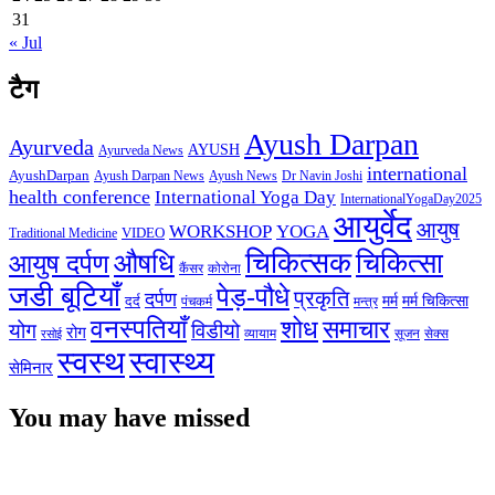
31
« Jul
टैग
Ayush Darpan
Ayurveda
AYUSH
Ayurveda News
international
AyushDarpan
Ayush News
Ayush Darpan News
Dr Navin Joshi
health conference
International Yoga Day
InternationalYogaDay2025
आयुर्वेद
आयुष
WORKSHOP
YOGA
VIDEO
Traditional Medicine
चिकित्सक
औषधि
चिकित्सा
आयुष दर्पण
कैंसर
कोरोना
जडी बूटियाँ
पेड़-पौधे
प्रकृति
दर्पण
मर्म
मर्म चिकित्सा
दर्द
पंचकर्म
मन्त्र
वनस्पतियाँ
शोध
समाचार
योग
विडीयो
रोग
सेक्स
व्यायाम
सूजन
रसोई
स्वस्थ
स्वास्थ्य
सेमिनार
You may have missed