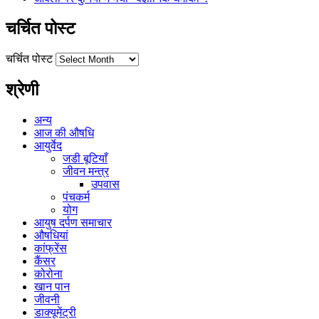
चर्चित पोस्ट
चर्चित पोस्ट
श्रेणी
अन्य
आज की औषधि
आयुर्वेद
जडी बूटियाँ
जीवन मन्त्र
उपवास
पंचकर्म
योग
आयुष दर्पण समाचार
औषधियां
कांफ्रेंस
कैंसर
कोरोना
खान पान
जीवनी
डाक्यूमेंट्री