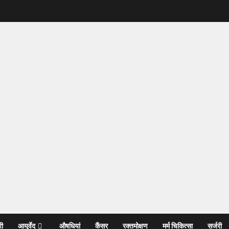
री
आयुर्वेद
औषधियां
कैंसर
रक्तमोक्षण
मर्म चिकित्सा
सर्जरी