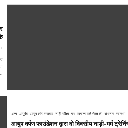
र
और
ें
hi
ेद
का
..
अन्य
आयुर्वेद
आयुष दर्पण समाचार
नाड़ी परीक्षा
मर्म
सामान्य बातें सेहत की
सेमीनार
स्वास्थ्य
आयुष दर्पण फाउंडेशन द्वारा दो दिवसीय नाड़ी-मर्म ट्रेनिं