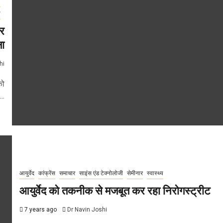
ी
य
पर
ला
hi
को
..
आयुर्वेद
कांफ्रेंस
समाचार
साइंस एंड टेक्नोलोजी
सेमीनार
स्वास्थ्य
आयुर्वेद को तकनीक से मजबूत कर रहा निरोगस्ट्रीट
7 years ago
Dr Navin Joshi