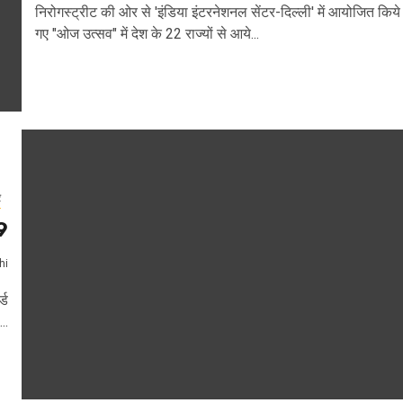
निरोगस्ट्रीट की ओर से 'इंडिया इंटरनेशनल सेंटर-दिल्ली' में आयोजित किये
गए "ओज उत्सव" में देश के 22 राज्यों से आये...
र
19
hi
्ड
..