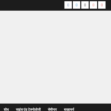
शोध
साइंस एंड टेक्नोलोजी
सेमीनार
ब्रह्मचर्य