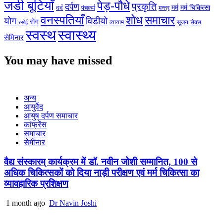
जडी बूटियाँ
पेड़-पौधे
प्रकृति
दर्पण
मर्म
मर्म चिकित्सा
दर्द
पंचकर्म
मन्त्र
वनस्पतियाँ
शोध
समाचार
योग
विडीयो
रोग
सेक्स
व्यायाम
सूजन
रसोई
स्वस्थ
स्वास्थ्य
सेमिनार
You may have missed
अन्य
आयुर्वेद
आयुष दर्पण समाचार
कांफ्रेंस
समाचार
सेमीनार
वैद्य संस्कारम् कार्यक्रम में डॉ. नवीन जोशी सम्मानित, 100 से
अधिक चिकित्सकों को दिया नाड़ी परीक्षण एवं मर्म चिकित्सा का
व्यावहारिक प्रशिक्षण
1 month ago
Dr Navin Joshi