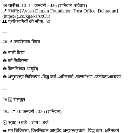
📅 तारीख: 10–11 जनवरी 2026 (शनिवार–रविवार)
📍 स्थान: [Ayush Darpan Foundation Trust Office, Dehradun]
(https://g.co/kgs/kJrsxCu)
👥 प्रतिभागियों की सीमा: 50
---
## 📌 कार्यशाला विषय
☘️ नाड़ी विद्या
☘️ मर्म चिकित्सा
☘️ क्लिनिकल आयुर्वेद
☘️ अनुशस्त्र चिकित्सा -विद्ध कर्म -अग्निकर्म -रक्तमोक्षण -जलौकाअवचरण
---
## 🗓️ शेड्यूल
### 📍 10 जनवरी 2026 (शनिवार)
🕘 सुबह 9 बजे – शाम 5 बजे
➡️ मर्म चिकित्सा, क्लिनिकल आयुर्वेद,अनुशस्त्रकर्म –विद्ध कर्म -अग्निकर्म