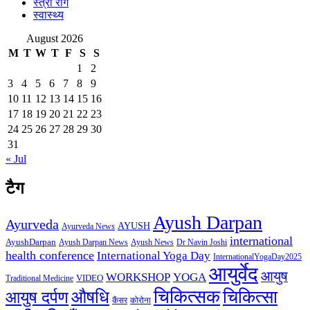
स्त्री रोग
स्वास्थ्य
August 2026
M
T
W
T
F
S
S
1
2
3
4
5
6
7
8
9
10
11
12
13
14
15
16
17
18
19
20
21
22
23
24
25
26
27
28
29
30
31
« Jul
टैग
Ayush Darpan
Ayurveda
AYUSH
Ayurveda News
international
AyushDarpan
Ayush News
Ayush Darpan News
Dr Navin Joshi
health conference
International Yoga Day
InternationalYogaDay2025
आयुर्वेद
आयुष
WORKSHOP
YOGA
VIDEO
Traditional Medicine
चिकित्सक
औषधि
चिकित्सा
आयुष दर्पण
कैंसर
कोरोना