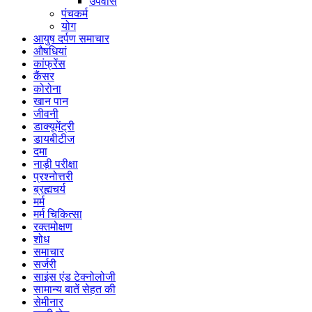
उपवास
पंचकर्म
योग
आयुष दर्पण समाचार
औषधियां
कांफ्रेंस
कैंसर
कोरोना
खान पान
जीवनी
डाक्यूमेंट्री
डायबीटीज
दमा
नाड़ी परीक्षा
प्रश्नोत्तरी
ब्रह्मचर्य
मर्म
मर्म चिकित्सा
रक्तमोक्षण
शोध
समाचार
सर्जरी
साइंस एंड टेक्नोलोजी
सामान्य बातें सेहत की
सेमीनार