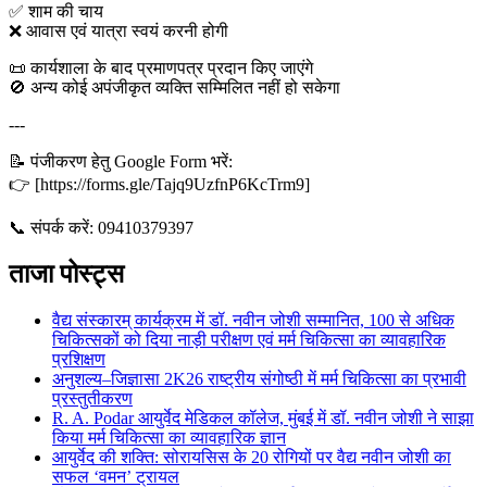
✅ शाम की चाय
❌ आवास एवं यात्रा स्वयं करनी होगी
📜 कार्यशाला के बाद प्रमाणपत्र प्रदान किए जाएंगे
🚫 अन्य कोई अपंजीकृत व्यक्ति सम्मिलित नहीं हो सकेगा
---
📝 पंजीकरण हेतु Google Form भरें:
👉 [https://forms.gle/Tajq9UzfnP6KcTrm9]
📞 संपर्क करें: 09410379397
ताजा पोस्ट्स
वैद्य संस्कारम् कार्यक्रम में डॉ. नवीन जोशी सम्मानित, 100 से अधिक
चिकित्सकों को दिया नाड़ी परीक्षण एवं मर्म चिकित्सा का व्यावहारिक
प्रशिक्षण
अनुशल्य–जिज्ञासा 2K26 राष्ट्रीय संगोष्ठी में मर्म चिकित्सा का प्रभावी
प्रस्तुतीकरण
R. A. Podar आयुर्वेद मेडिकल कॉलेज, मुंबई में डॉ. नवीन जोशी ने साझा
किया मर्म चिकित्सा का व्यावहारिक ज्ञान
आयुर्वेद की शक्ति: सोरायसिस के 20 रोगियों पर वैद्य नवीन जोशी का
सफल ‘वमन’ ट्रायल