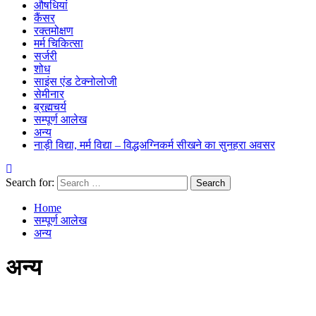
औषधियां
कैंसर
रक्तमोक्षण
मर्म चिकित्सा
सर्जरी
शोध
साइंस एंड टेक्नोलोजी
सेमीनार
ब्रह्मचर्य
सम्पूर्ण आलेख
अन्य
नाड़ी विद्या, मर्म विद्या – विद्धअग्निकर्म सीखने का सुनहरा अवसर
Search for:
Home
सम्पूर्ण आलेख
अन्य
अन्य