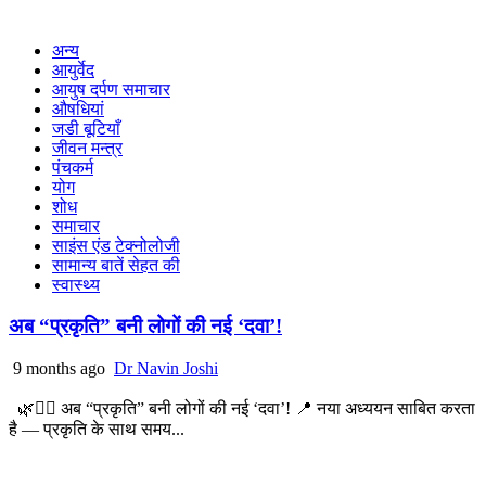
अन्य
आयुर्वेद
आयुष दर्पण समाचार
औषधियां
जडी बूटियाँ
जीवन मन्त्र
पंचकर्म
योग
शोध
समाचार
साइंस एंड टेक्नोलोजी
सामान्य बातें सेहत की
स्वास्थ्य
अब “प्रकृति” बनी लोगों की नई ‘दवा’!
9 months ago
Dr Navin Joshi
🌿🧘‍♂️ अब “प्रकृति” बनी लोगों की नई ‘दवा’! 📍 नया अध्ययन साबित करता
है — प्रकृति के साथ समय...